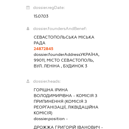
dossier.regDate:
15.07.03
dossier.foundersAndBenef:
СЕВАСТОПОЛЬСЬКА МІСЬКА
РАДА
24872845
dossier.founderAddress
УКРАЇНА,
99011, МІСТО СЕВАСТОПОЛЬ,
ВУЛ. ЛЕНІНА , БУДИНОК 3
dossier.heads:
ГОРІШНА ІРИНА
ВОЛОДИМИРІВНА
-
КОМІСІЯ З
ПРИПИНЕННЯ (КОМІСІЯ З
РЕОРГАНІЗАЦІЇ, ЛІКВІДАЦІЙНА
КОМІСІЯ)
dossier.position -
ДРОЖЖА ГРИГОРІЙ ІВАНОВИЧ
-