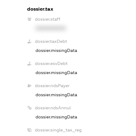
dossier.tax
dossier.staff
XXXXXXXXXX
dossier.taxDebt
dossier.missingData
dossier.esvDebt
dossier.missingData
dossier.ndsPayer
dossier.missingData
dossier.ndsAnnul
dossier.missingData
dossier.single_tax_reg