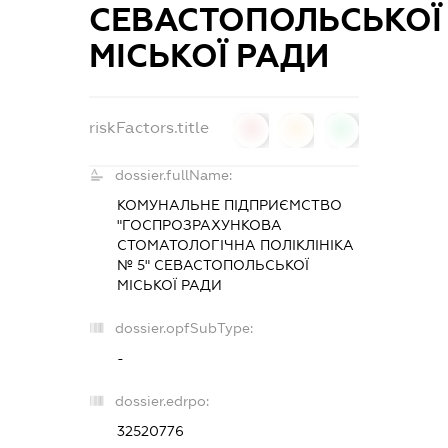
СЕВАСТОПОЛЬСЬКОЇ
МІСЬКОЇ РАДИ
riskFactors.title
0
0
0
dossier.fullName:
КОМУНАЛЬНЕ ПІДПРИЄМСТВО
"ГОСПРОЗРАХУНКОВА
СТОМАТОЛОГІЧНА ПОЛІКЛІНІКА
№ 5" СЕВАСТОПОЛЬСЬКОЇ
МІСЬКОЇ РАДИ
dossier.opfSubType:
-
dossier.edrpo:
32520776