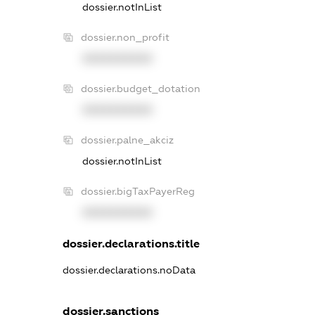
dossier.notInList
dossier.non_profit
XXXXXXXXXX
dossier.budget_dotation
XXXXXXXXXX
dossier.palne_akciz
dossier.notInList
dossier.bigTaxPayerReg
XXXXXXXXXX
dossier.declarations.title
dossier.declarations.noData
dossier.sanctions