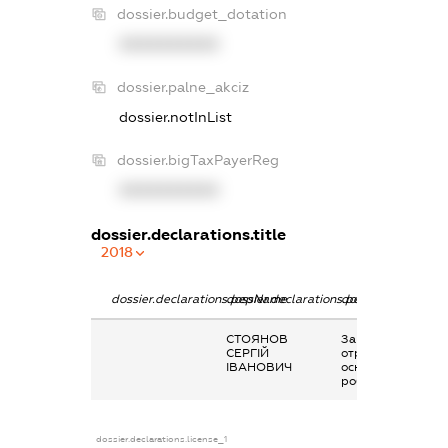
dossier.budget_dotation
XXXXXXXXXX
dossier.palne_akciz
dossier.notInList
dossier.bigTaxPayerReg
XXXXXXXXXX
dossier.declarations.title
2018
dossier.declarations.pepName
dossier.declarations.personName
dossier.declaratio
СТОЯНОВ
Заробітна плата
СЕРГІЙ
отримана за
ІВАНОВИЧ
основним місцем
роботи
dossier.declarations.license_1