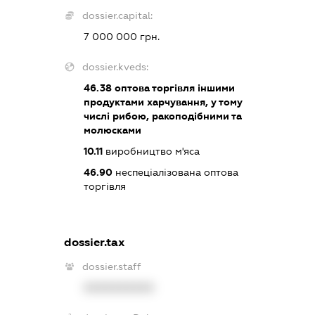
dossier.capital:
7 000 000 грн.
dossier.kveds:
46.38
оптова торгівля іншими
продуктами харчування, у тому
числі рибою, ракоподібними та
молюсками
10.11
виробництво м'яса
46.90
неспеціалізована оптова
торгівля
dossier.tax
dossier.staff
XXXXXXXXXX