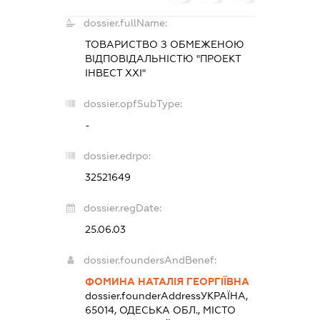
dossier.fullName:
ТОВАРИСТВО З ОБМЕЖЕНОЮ
ВІДПОВІДАЛЬНІСТЮ "ПРОЕКТ
ІНВЕСТ ХХІ"
dossier.opfSubType:
-
dossier.edrpo:
32521649
dossier.regDate:
25.06.03
dossier.foundersAndBenef:
ФОМИНА НАТАЛІЯ ГЕОРГІЇВНА
dossier.founderAddress
УКРАЇНА,
65014, ОДЕСЬКА ОБЛ., МІСТО