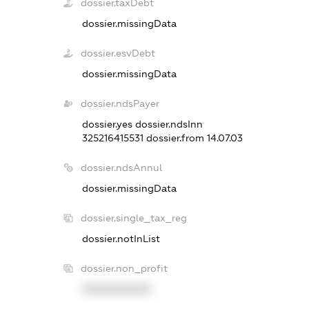
dossier.taxDebt
dossier.missingData
dossier.esvDebt
dossier.missingData
dossier.ndsPayer
dossier.yes
dossier.ndsInn
325216415531
dossier.from 14.07.03
dossier.ndsAnnul
dossier.missingData
dossier.single_tax_reg
dossier.notInList
dossier.non_profit
XXXXXXXXXX