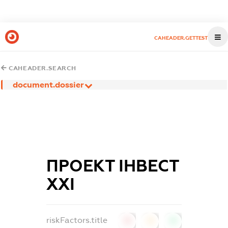
CAHEADER.GETTEST
CAHEADER.SEARCH
document.dossier
ПРОЕКТ ІНВЕСТ
ХХІ
riskFactors.title
0
0
0