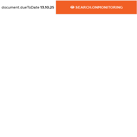
XXXXXXXXXX
document.dueToDate
13.10.25
SEARCH.ONMONITORING
dossier.commercial_info.activity
XXXXXXXXXX
freemium.exampleText_1
freemium.exampleText_2
freemium.anonymousPerSearch2
FREEMIUM.DETAILS
FREEMIUM.REGISTER