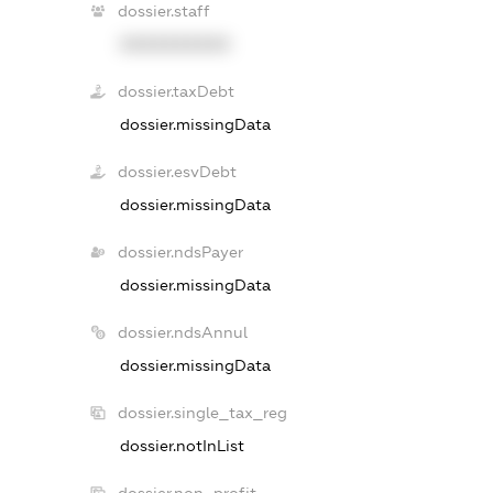
dossier.staff
XXXXXXXXXX
dossier.taxDebt
dossier.missingData
dossier.esvDebt
dossier.missingData
dossier.ndsPayer
dossier.missingData
dossier.ndsAnnul
dossier.missingData
dossier.single_tax_reg
dossier.notInList