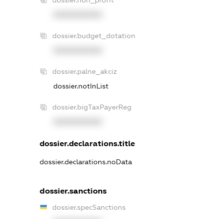
dossier.non_profit
XXXXXXXXXX
dossier.budget_dotation
XXXXXXXXXX
dossier.palne_akciz
dossier.notInList
dossier.bigTaxPayerReg
XXXXXXXXXX
dossier.declarations.title
dossier.declarations.noData
dossier.sanctions
dossier.specSanctions