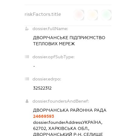
riskFactors.title
0
0
0
dossier.fullName:
ДВОРІЧАНСЬКЕ ПІДПРИЄМСТВО
ТЕПЛОВИХ МЕРЕЖ
dossier.opfSubType:
-
dossier.edrpo:
32522312
dossier.foundersAndBenef:
ДВОРІЧАНСЬКА РАЙОННА РАДА
24669593
dossier.founderAddress
УКРАЇНА,
62702, ХАРКІВСЬКА ОБЛ.,
ДВОРІЧАНСЬКИЙ Р-Н, СЕЛИЩЕ