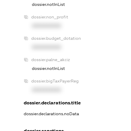
dossier.notInList
dossier.non_profit
XXXXXXXXXX
dossier.budget_dotation
XXXXXXXXXX
dossier.palne_akciz
dossier.notInList
dossier.bigTaxPayerReg
XXXXXXXXXX
dossier.declarations.title
dossier.declarations.noData
dossier.sanctions