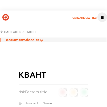
CAHEADER.GETTEST
CAHEADER.SEARCH
document.dossier
КВАНТ
riskFactors.title
0
0
0
dossier.fullName: