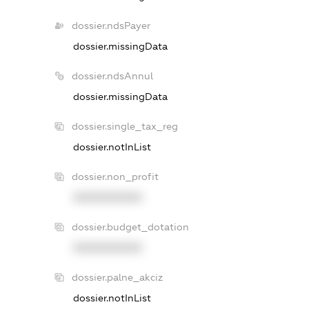
dossier.ndsPayer
dossier.missingData
dossier.ndsAnnul
dossier.missingData
dossier.single_tax_reg
dossier.notInList
dossier.non_profit
XXXXXXXXXX
dossier.budget_dotation
XXXXXXXXXX
dossier.palne_akciz
dossier.notInList