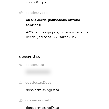
255 500 грн.
dossier.kveds:
46.90
неспеціалізована оптова
торгівля
47.19
інші види роздрібної торгівлі в
неспеціалізованих магазинах
dossier.tax
dossier.staff
XXXXXXXXXX
dossier.taxDebt
dossier.missingData
dossier.esvDebt
dossier.missingData