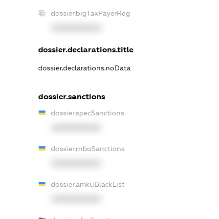
dossier.bigTaxPayerReg
XXXXXXXXXX
dossier.declarations.title
dossier.declarations.noData
dossier.sanctions
dossier.specSanctions
XXXXXXXXXX
dossier.rnboSanctions
XXXXXXXXXX
dossier.amkuBlackList
XXXXXXXXXX