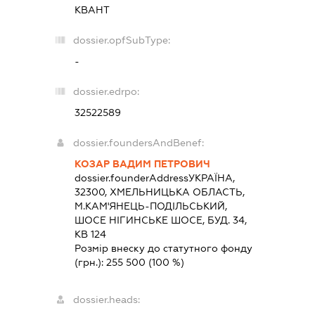
КВАНТ
dossier.opfSubType:
-
dossier.edrpo:
32522589
dossier.foundersAndBenef:
КОЗАР ВАДИМ ПЕТРОВИЧ
dossier.founderAddress
УКРАЇНА,
32300, ХМЕЛЬНИЦЬКА ОБЛАСТЬ,
М.КАМ'ЯНЕЦЬ-ПОДІЛЬСЬКИЙ,
ШОСЕ НІГИНСЬКЕ ШОСЕ, БУД. 34,
КВ 124
Розмір внеску до статутного фонду
(грн.):
255 500
(100 %)
dossier.heads: