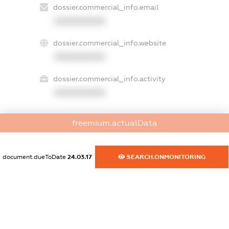
dossier.commercial_info.email
XXXXXXXXXX
dossier.commercial_info.website
XXXXXXXXXX
dossier.commercial_info.activity
XXXXXXXXXX
freemium.actualData
freemium.exampleText_1
freemium.exampleText_2
freemium.anonymousPerSearch2
document.dueToDate
24.03.17
SEARCH.ONMONITORING
FREEMIUM.DETAILS
FREEMIUM.REGISTER