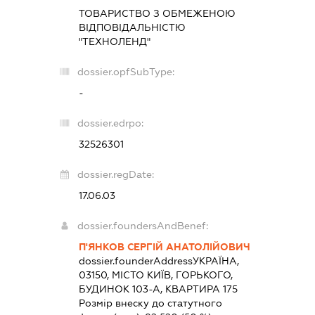
ТОВАРИСТВО З ОБМЕЖЕНОЮ
ВІДПОВІДАЛЬНІСТЮ
"ТЕХНОЛЕНД"
dossier.opfSubType:
-
dossier.edrpo:
32526301
dossier.regDate:
17.06.03
dossier.foundersAndBenef:
П'ЯНКОВ СЕРГІЙ АНАТОЛІЙОВИЧ
dossier.founderAddress
УКРАЇНА,
03150, МІСТО КИЇВ, ГОРЬКОГО,
БУДИНОК 103-А, КВАРТИРА 175
Розмір внеску до статутного