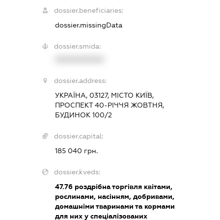
dossier.beneficiaries:
dossier.missingData
dossier.smida:
XXXXXXXXXX
dossier.address:
УКРАЇНА, 03127, МІСТО КИЇВ,
ПРОСПЕКТ 40-РІЧЧЯ ЖОВТНЯ,
БУДИНОК 100/2
dossier.capital:
185 040 грн.
dossier.kveds:
47.76
роздрібна торгівля квітами,
рослинами, насінням, добривами,
домашніми тваринами та кормами
для них у спеціалізованих