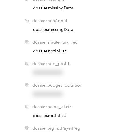
dossier.missingData
dossier.ndsAnnul
dossier.missingData
dossier.single_tax_reg
dossier.notInList
dossier.non_profit
XXXXXXXXXX
dossier.budget_dotation
XXXXXXXXXX
dossier.palne_akciz
dossier.notInList
dossier.bigTaxPayerReg