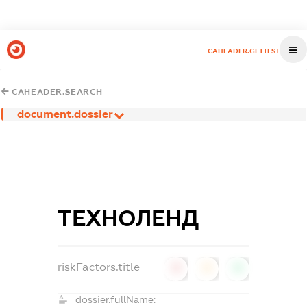
CAHEADER.GETTEST
CAHEADER.SEARCH
document.dossier
ТЕХНОЛЕНД
riskFactors.title
0
0
0
dossier.fullName: