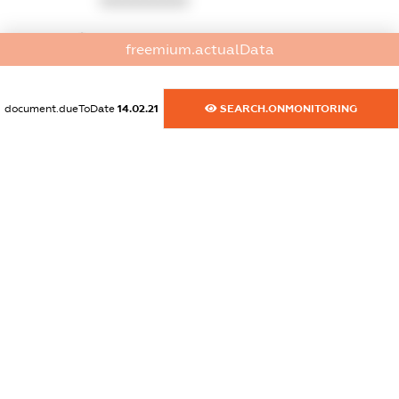
XXXXXXXXXX
dossier.commercial_info.website
freemium.actualData
XXXXXXXXXX
dossier.commercial_info.activity
document.dueToDate
14.02.21
SEARCH.ONMONITORING
XXXXXXXXXX
freemium.exampleText_1
freemium.exampleText_2
freemium.anonymousPerSearch2
FREEMIUM.DETAILS
FREEMIUM.REGISTER