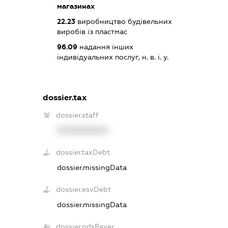
магазинах
22.23
виробництво будівельних
виробів із пластмас
96.09
надання інших
індивідуальних послуг, н. в. і. у.
dossier.tax
dossier.staff
XXXXXXXXXX
dossier.taxDebt
dossier.missingData
dossier.esvDebt
dossier.missingData
dossier.ndsPayer