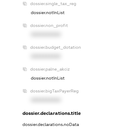
dossier.single_tax_reg
dossier.notInList
dossier.non_profit
XXXXXXXXXX
dossier.budget_dotation
XXXXXXXXXX
dossier.palne_akciz
dossier.notInList
dossier.bigTaxPayerReg
XXXXXXXXXX
dossier.declarations.title
dossier.declarations.noData