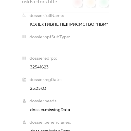
riskFactors.title
0
0
0
dossier.fullName:
КОЛЕКТИВНЕ ПІДПРИЄМСТВО "ПВМ"
dossier.opfSubType:
-
dossier.edrpo:
32541623
dossier.regDate:
25.05.03
dossier.heads:
dossier.missingData
dossier.beneficiaries: