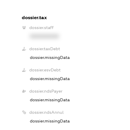
dossier.tax
dossier.staff
XXXXXXXXXX
dossier.taxDebt
dossier.missingData
dossier.esvDebt
dossier.missingData
dossier.ndsPayer
dossier.missingData
dossier.ndsAnnul
dossier.missingData