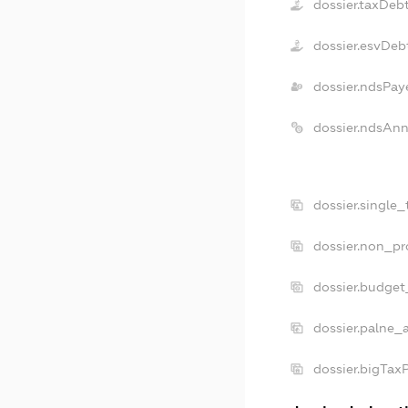
dossier.taxDeb
dossier.esvDeb
dossier.ndsPay
dossier.ndsAnn
dossier.single
dossier.non_pr
dossier.budget
dossier.palne_a
dossier.bigTax