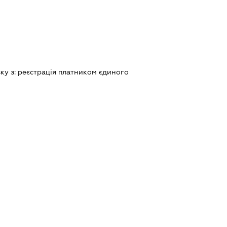
зку з:
реєстрацiя платником єдиного