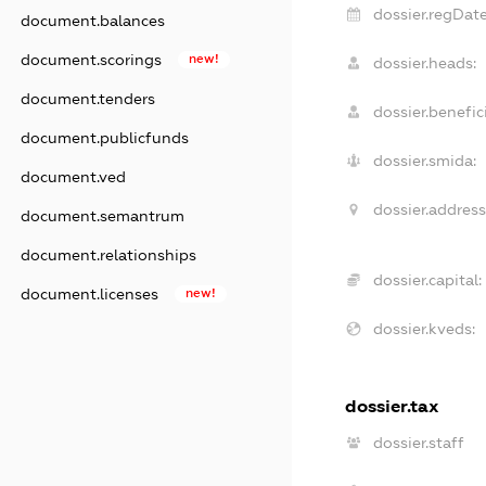
dossier.regDate
document.balances
document.scorings
new!
dossier.heads:
document.tenders
dossier.benefici
document.publicfunds
dossier.smida:
document.ved
dossier.address
document.semantrum
document.relationships
dossier.capital:
document.licenses
new!
dossier.kveds:
dossier.tax
dossier.staff