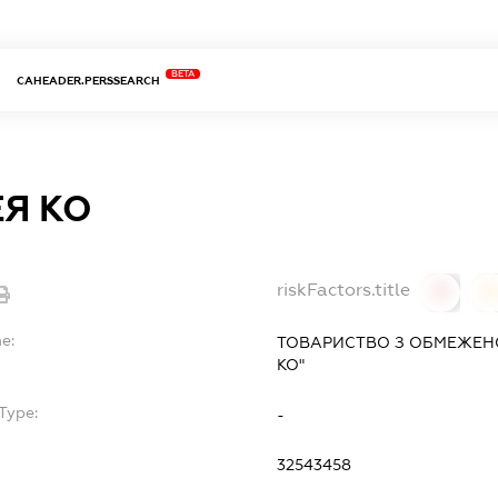
BETA
CAHEADER.PERSSEARCH
Я КО
riskFactors.title
0
0
e:
ТОВАРИСТВО З ОБМЕЖЕН
КО"
Type:
-
32543458