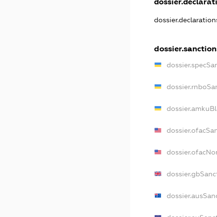
dossier.declarati
dossier.declaratio
dossier.sanction
dossier.specSa
dossier.rnboSa
dossier.amkuBl
dossier.ofacSa
dossier.ofacN
dossier.gbSanc
dossier.ausSan