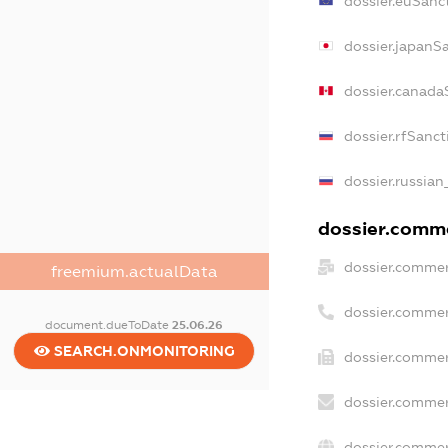
dossier.euSanc
dossier.japanS
dossier.canada
dossier.rfSanct
dossier.russian
dossier.comme
dossier.commer
freemium.actualData
dossier.commer
document.dueToDate
25.06.26
SEARCH.ONMONITORING
dossier.commer
dossier.commer
dossier.commer