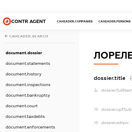
CONTR AGENT
CAHEADER.COMPANIES
CAHEADER.PERSONS
CAHEADER.SEARCH
ЛОРЕЛЕ
document.dossier
document.statements
document.history
dossier.title
document.inspections
dossier.fullNam
document.bankruptcy
document.court
dossier.opfSub
document.taxdebts
dossier.edrpo:
document.enforcements