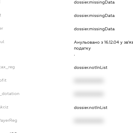
t
dossier.missingData
t
dossier.missingData
er
dossier.missingData
ul
Анульовано з 16.12.04 у зв'я
податку
.
_tax_reg
dossier.notInList
ofit
XXXXXXXXXX
_dotation
XXXXXXXXXX
kciz
dossier.notInList
PayerReg
XXXXXXXXXX