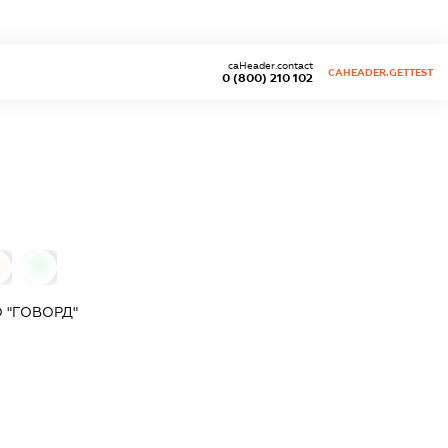
caHeader.contact
CAHEADER.GETTEST
0 (800) 210 102
0
 "ГОВОРД"