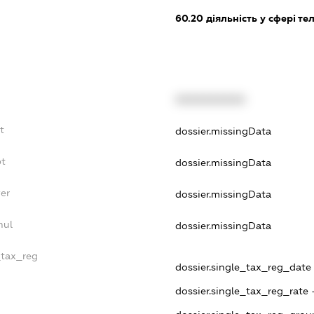
60.20
діяльність у сфері те
XXXXXXXXXX
t
dossier.missingData
bt
dossier.missingData
yer
dossier.missingData
nul
dossier.missingData
_tax_reg
dossier.single_tax_reg_date 
dossier.single_tax_reg_rate 