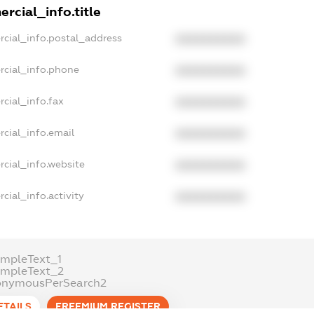
rcial_info.title
rcial_info.postal_address
XXXXXXXXXX
rcial_info.phone
XXXXXXXXXX
cial_info.fax
XXXXXXXXXX
cial_info.email
XXXXXXXXXX
rcial_info.website
XXXXXXXXXX
cial_info.activity
XXXXXXXXXX
ampleText_1
ampleText_2
onymousPerSearch2
ETAILS
FREEMIUM.REGISTER