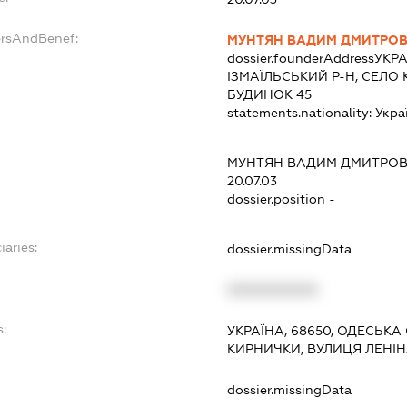
ersAndBenef:
МУНТЯН ВАДИМ ДМИТРО
dossier.founderAddress
УКРА
ІЗМАЇЛЬСЬКИЙ Р-Н, СЕЛО 
БУДИНОК 45
statements.nationality:
Укра
МУНТЯН ВАДИМ ДМИТРО
20.07.03
dossier.position -
iaries:
dossier.missingData
XXXXXXXXXX
s:
УКРАЇНА, 68650, ОДЕСЬКА 
КИРНИЧКИ, ВУЛИЦЯ ЛЕНІН
:
dossier.missingData