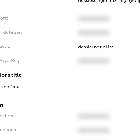
dossier.single_tax_reg_grou
ofit
XXXXXXXXXX
t_dotation
XXXXXXXXXX
akciz
dossier.notInList
xPayerReg
XXXXXXXXXX
ions.title
ons.noData
ns
anctions
XXXXXXXXXX
anctions
XXXXXXXXXX