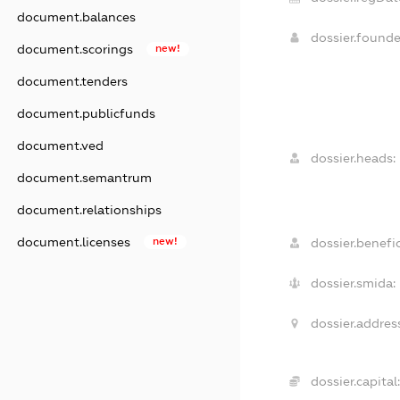
document.balances
dossier.found
document.scorings
new!
document.tenders
document.publicfunds
document.ved
dossier.heads:
document.semantrum
document.relationships
document.licenses
new!
dossier.benefic
dossier.smida:
dossier.addres
dossier.capital