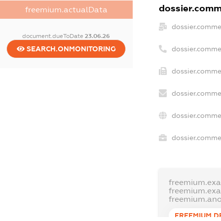
dossier.comme
freemium.actualData
dossier.comme
document.dueToDate
23.06.26
SEARCH.ONMONITORING
dossier.comme
dossier.commer
dossier.commer
dossier.comme
dossier.commer
freemium.ex
freemium.ex
freemium.an
FREEMIUM.D