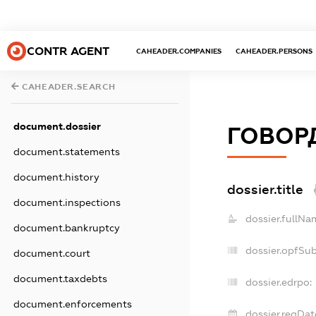
CONTR AGENT
CAHEADER.COMPANIES
CAHEADER.PERSONS
CAHEADER.SEARCH
document.dossier
ГОВОР
document.statements
document.history
dossier.title
document.inspections
dossier.fullNa
document.bankruptcy
dossier.opfSu
document.court
document.taxdebts
dossier.edrpo:
document.enforcements
dossier.regDat