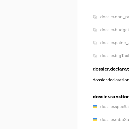
dossier.non_pr
dossier.budge
dossier.palne_
dossier.bigTa
dossier.declarat
dossier.declarati
dossier.sanctio
dossier.specS
dossier.rnboS