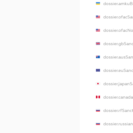
dossier.amkuB
dossier.ofacSa
dossier.ofacN
dossier.gbSan
dossier.ausSa
dossier.euSan
dossier.japan
dossier.canad
dossier.rfSanc
dossier.russia