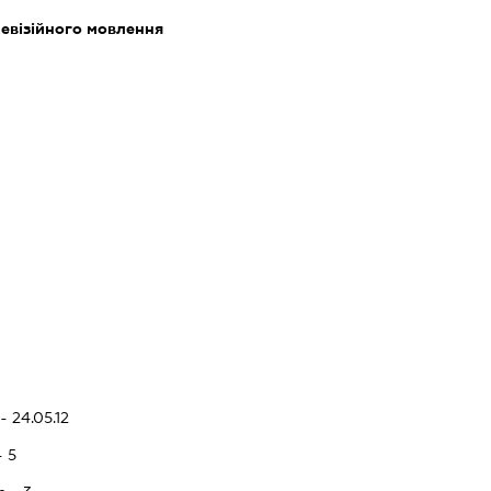
левізійного мовлення
- 24.05.12
- 5