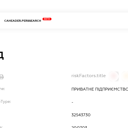
BETA
CAHEADER.PERSSEARCH
Д
riskFactors.title
0
0
me:
ПРИВАТНЕ ПІДПРИЄМСТВО
bType:
-
32543730
e:
20.07.03