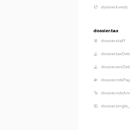
dossier.kveds:
dossier.tax
dossier.staff
dossier.taxDeb
dossier.esvDe
dossier.ndsPa
dossier.ndsAn
dossier.single