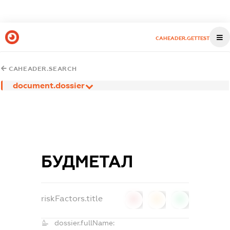
CAHEADER.GETTEST
CAHEADER.SEARCH
document.dossier
БУДМЕТАЛ
riskFactors.title
0
0
0
dossier.fullName: