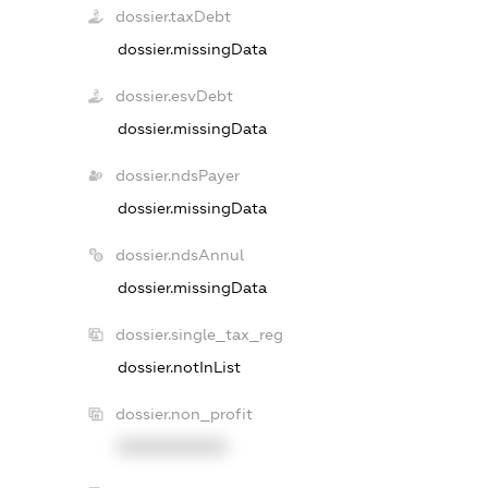
dossier.taxDebt
dossier.missingData
dossier.esvDebt
dossier.missingData
dossier.ndsPayer
dossier.missingData
dossier.ndsAnnul
dossier.missingData
dossier.single_tax_reg
dossier.notInList
dossier.non_profit
XXXXXXXXXX