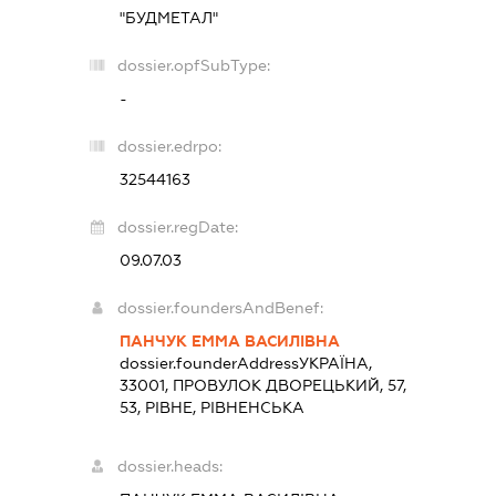
"БУДМЕТАЛ"
dossier.opfSubType:
-
dossier.edrpo:
32544163
dossier.regDate:
09.07.03
dossier.foundersAndBenef:
ПАНЧУК ЕММА ВАСИЛІВНА
dossier.founderAddress
УКРАЇНА,
33001, ПРОВУЛОК ДВОРЕЦЬКИЙ, 57,
53, РІВНЕ, РІВНЕНСЬКА
dossier.heads: