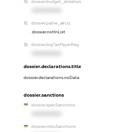
dossier.budget_dotation
XXXXXXXXXX
dossier.palne_akciz
dossier.notInList
dossier.bigTaxPayerReg
XXXXXXXXXX
dossier.declarations.title
dossier.declarations.noData
dossier.sanctions
dossier.specSanctions
XXXXXXXXXX
dossier.rnboSanctions