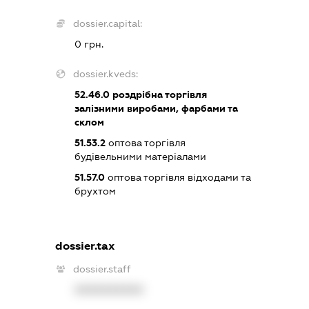
dossier.capital:
0 грн.
dossier.kveds:
52.46.0
роздрібна торгівля
залізними виробами, фарбами та
склом
51.53.2
оптова торгівля
будівельними матеріалами
51.57.0
оптова торгівля відходами та
брухтом
dossier.tax
dossier.staff
XXXXXXXXXX