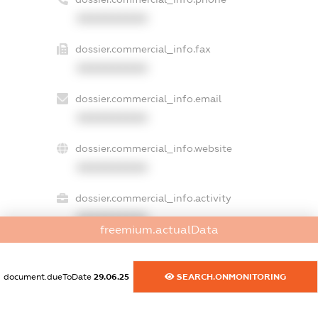
XXXXXXXXXX
dossier.commercial_info.fax
XXXXXXXXXX
dossier.commercial_info.email
XXXXXXXXXX
dossier.commercial_info.website
XXXXXXXXXX
dossier.commercial_info.activity
XXXXXXXXXX
freemium.actualData
document.dueToDate
29.06.25
SEARCH.ONMONITORING
freemium.exampleText_1
freemium.exampleText_2
freemium.anonymousPerSearch2