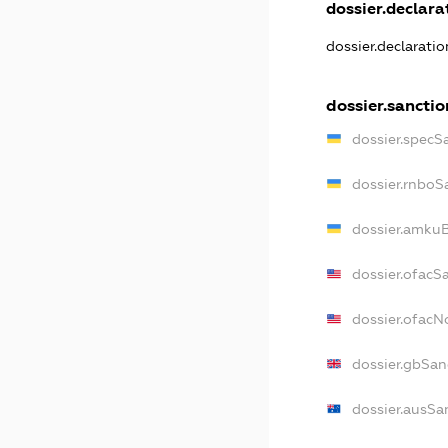
dossier.declarat
dossier.declarati
dossier.sanctio
dossier.specS
dossier.rnboS
dossier.amkuB
dossier.ofacS
dossier.ofac
dossier.gbSan
dossier.ausSa