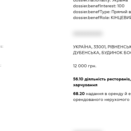
dossier.benefInterest:
100
dossier.benefType:
Прямий в
dossier.benefRole:
КІНЦЕВИ
XXXXXXXXXX
s:
УКРАЇНА, 33001, РІВНЕНСЬ
ДУБЕНСЬКА, БУДИНОК БОС 
:
12 000 грн.
56.10
діяльність ресторанів
харчування
68.20
надання в оренду й е
орендованого нерухомого