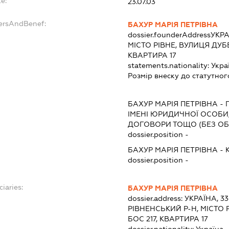
e:
23.07.03
dersAndBenef:
БАХУР МАРІЯ ПЕТРІВНА
dossier.founderAddress
УКРА
МІСТО РІВНЕ, ВУЛИЦЯ ДУБ
КВАРТИРА 17
statements.nationality:
Укра
Розмір внеску до статутног
БАХУР МАРІЯ ПЕТРІВНА
-
ІМЕНІ ЮРИДИЧНОЇ ОСОБИ,
ДОГОВОРИ ТОЩО (БЕЗ О
dossier.position -
БАХУР МАРІЯ ПЕТРІВНА
-
dossier.position -
ciaries:
БАХУР МАРІЯ ПЕТРІВНА
dossier.address:
УКРАЇНА, 3
РІВНЕНСЬКИЙ Р-Н, МІСТО 
БОС 217, КВАРТИРА 17
dossier.nationality:
Україна