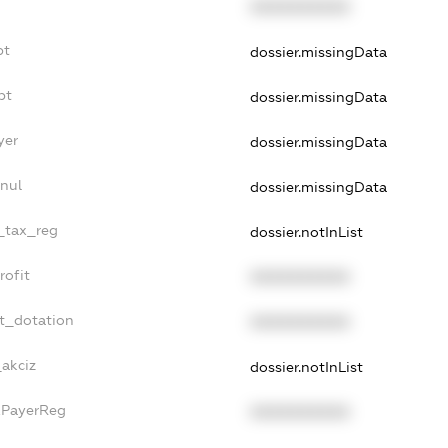
XXXXXXXXXX
bt
dossier.missingData
bt
dossier.missingData
yer
dossier.missingData
nul
dossier.missingData
e_tax_reg
dossier.notInList
rofit
XXXXXXXXXX
t_dotation
XXXXXXXXXX
_akciz
dossier.notInList
xPayerReg
XXXXXXXXXX