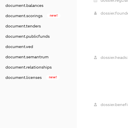
dossier.regDat
document.balances
dossier.foun
document.scorings
new!
document.tenders
document.publicfunds
document.ved
document.semantrum
dossier.heads:
document.relationships
document.licenses
new!
dossier.benefi