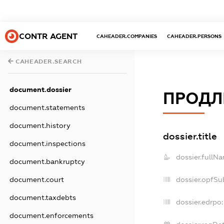
CONTR AGENT
CAHEADER.COMPANIES
CAHEADER.PERSONS
CAHEADER.SEARCH
document.dossier
ПРОДЛ
document.statements
document.history
dossier.title
document.inspections
dossier.fullN
document.bankruptcy
dossier.opfSu
document.court
document.taxdebts
dossier.edrpo:
document.enforcements