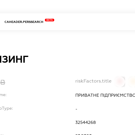
BETA
CAHEADER.PERSSEARCH
ІЗИНГ
riskFactors.title
0
ame:
ПРИВАТНЕ ПІДПРИЄМСТВО
bType:
-
32544268