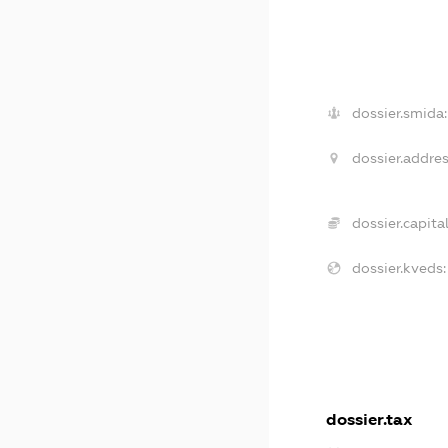
dossier.smida:
dossier.addres
dossier.capital
dossier.kveds:
dossier.tax