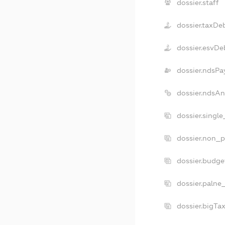
dossier.staff
dossier.taxDe
dossier.esvDe
dossier.ndsPa
dossier.ndsAn
dossier.singl
dossier.non_p
dossier.budge
dossier.palne
dossier.bigTa