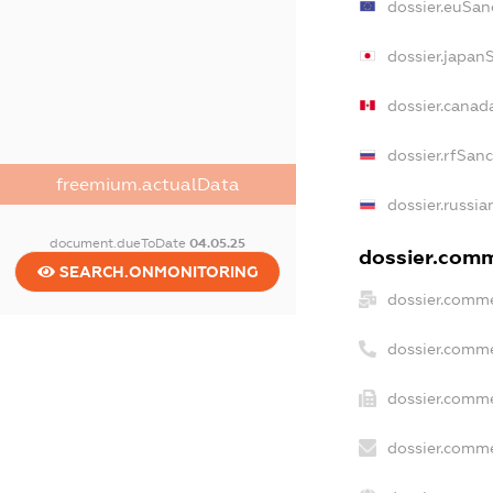
dossier.euSan
dossier.japan
dossier.canad
dossier.rfSan
freemium.actualData
dossier.russia
document.dueToDate
04.05.25
dossier.comme
SEARCH.ONMONITORING
dossier.comme
dossier.comme
dossier.comme
dossier.comme