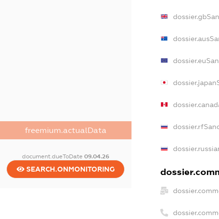
dossier.gbSan
dossier.ausSa
dossier.euSan
dossier.japan
dossier.cana
dossier.rfSan
freemium.actualData
dossier.russi
document.dueToDate
09.04.26
SEARCH.ONMONITORING
dossier.comm
dossier.comme
dossier.comm