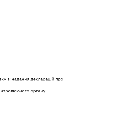
зку з:
надання декларацiй про
онтролюючого органу.