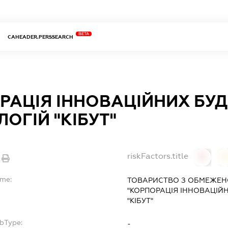
BETA
CAHEADER.PERSSEARCH
РАЦІЯ ІННОВАЦІЙНИХ БУД
ОГІЙ "КІБУТ"
riskFactors.title
0
ame:
ТОВАРИСТВО З ОБМЕЖЕН
"КОРПОРАЦІЯ ІННОВАЦІЙ
"КІБУТ"
ubType:
-