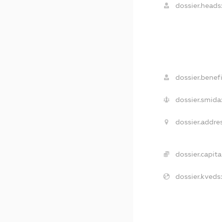
dossier.heads
dossier.benefi
dossier.smida
dossier.addres
dossier.capital
dossier.kveds