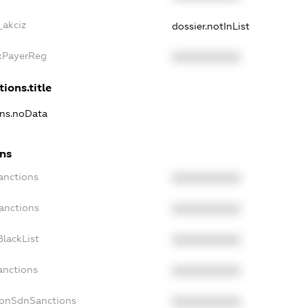
_akciz
dossier.notInList
axPayerReg
XXXXXXXXXX
tions.title
ons.noData
ons
anctions
XXXXXXXXXX
anctions
XXXXXXXXXX
lackList
XXXXXXXXXX
anctions
XXXXXXXXXX
NonSdnSanctions
XXXXXXXXXX