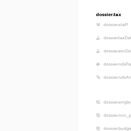
dossier.tax
dossier.staff
dossier.taxDe
dossier.esvDe
dossier.ndsPa
dossier.ndsA
dossier.singl
dossier.non_p
dossier.budg