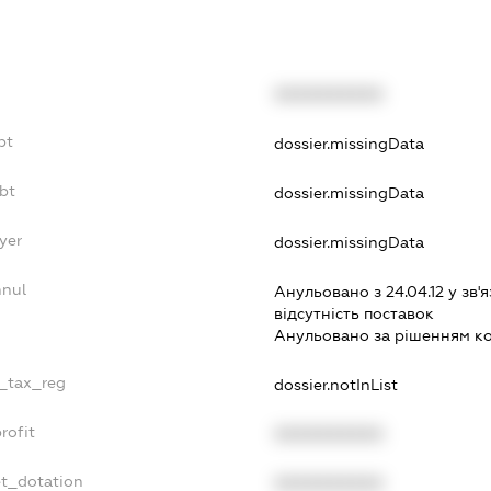
XXXXXXXXXX
bt
dossier.missingData
bt
dossier.missingData
yer
dossier.missingData
nnul
Анульовано з 24.04.12 у зв'я
вiдсутнiсть поставок
Анульовано за рiшенням к
e_tax_reg
dossier.notInList
rofit
XXXXXXXXXX
et_dotation
XXXXXXXXXX