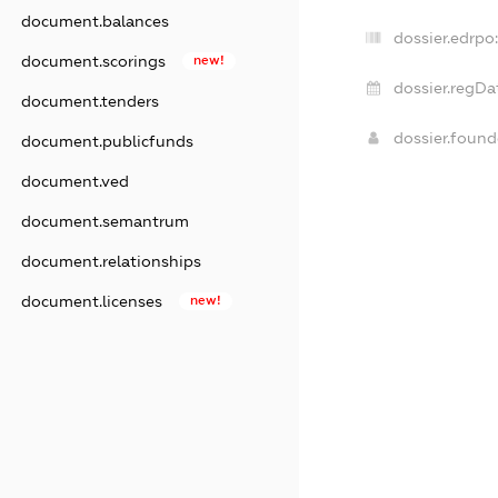
document.balances
dossier.edrpo
document.scorings
new!
dossier.regDa
document.tenders
dossier.foun
document.publicfunds
document.ved
document.semantrum
document.relationships
document.licenses
new!