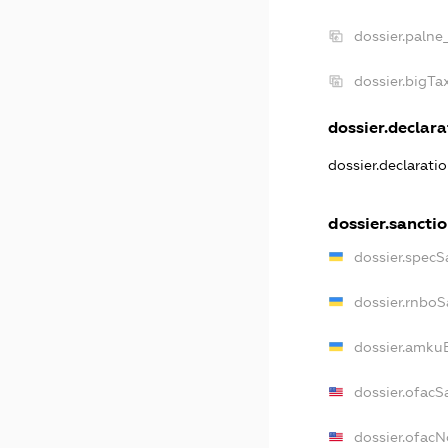
dossier.palne
dossier.bigT
dossier.declara
dossier.declarati
dossier.sancti
dossier.specS
dossier.rnboS
dossier.amkuB
dossier.ofacS
dossier.ofac