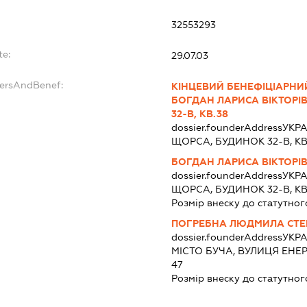
:
32553293
te:
29.07.03
dersAndBenef:
КІНЦЕВИЙ БЕНЕФІЦІАРНИЙ
БОГДАН ЛАРИСА ВІКТОРІВН
32-В, КВ.38
dossier.founderAddress
УКРА
ЩОРСА, БУДИНОК 32-В, К
БОГДАН ЛАРИСА ВІКТОРІ
dossier.founderAddress
УКРА
ЩОРСА, БУДИНОК 32-В, К
Розмір внеску до статутног
ПОГРЕБНА ЛЮДМИЛА СТЕ
dossier.founderAddress
УКРА
МІСТО БУЧА, ВУЛИЦЯ ЕНЕР
47
Розмір внеску до статутног