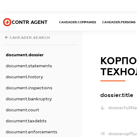
CONTR AGENT
CAHEADER.COMPANIES
CAHEADER.PERSONS
CAHEADER.SEARCH
document.dossier
КОРПО
document.statements
ТЕХНОЛ
document.history
document.inspections
dossier.title
document.bankruptcy
dossier.fullN
document.court
document.taxdebts
document.enforcements
dossier.opfS