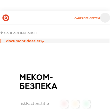
CAHEADER.GETTEST
CAHEADER.SEARCH
document.dossier
МЕКОМ-
БЕЗПЕКА
riskFactors.title
0
0
0