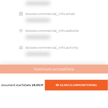
XXXXXXXXXX
dossier.commercial_info.email
XXXXXXXXXX
dossier.commercial_info.website
XXXXXXXXXX
dossier.commercial_info.activity
XXXXXXXXXX
freemium.actualData
freemium.exampleText_1
freemium.exampleText_2
freemium.anonymousPerSearch2
document.dueToDate
24.03.17
SEARCH.ONMONITORING
FREEMIUM.DETAILS
FREEMIUM.REGISTER