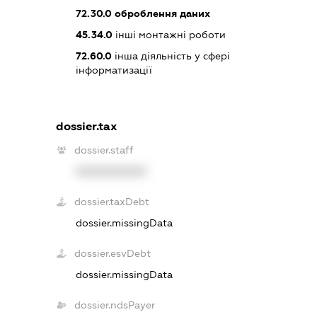
72.30.0
оброблення даних
45.34.0
інші монтажні роботи
72.60.0
інша діяльність у сфері
інформатизації
dossier.tax
dossier.staff
XXXXXXXXXX
dossier.taxDebt
dossier.missingData
dossier.esvDebt
dossier.missingData
dossier.ndsPayer