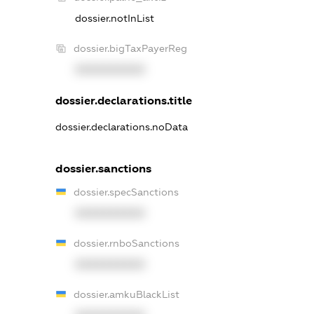
dossier.notInList
dossier.bigTaxPayerReg
XXXXXXXXXX
dossier.declarations.title
dossier.declarations.noData
dossier.sanctions
dossier.specSanctions
XXXXXXXXXX
dossier.rnboSanctions
XXXXXXXXXX
dossier.amkuBlackList