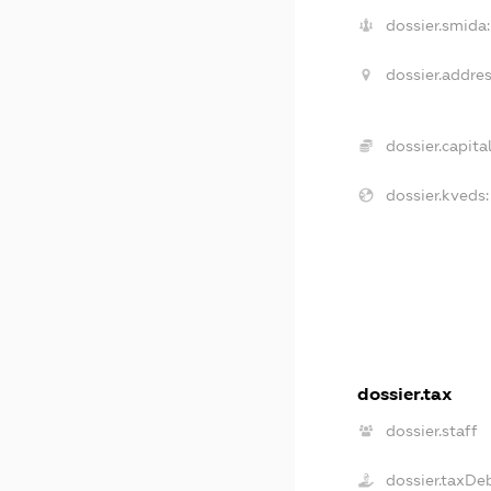
dossier.smida:
dossier.addres
dossier.capital
dossier.kveds:
dossier.tax
dossier.staff
dossier.taxDe