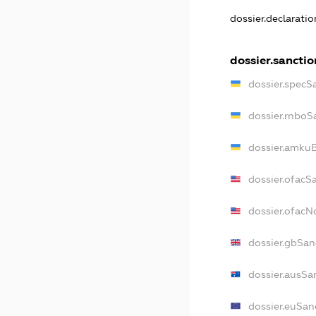
dossier.declarati
dossier.sanctio
dossier.specS
dossier.rnboS
dossier.amkuB
dossier.ofacS
dossier.ofac
dossier.gbSan
dossier.ausSa
dossier.euSan