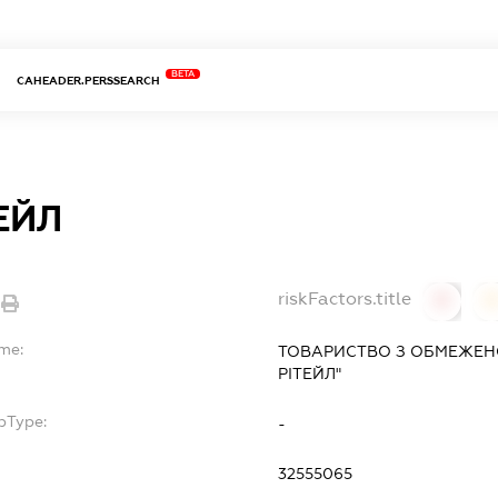
BETA
CAHEADER.PERSSEARCH
ЕЙЛ
riskFactors.title
0
ame:
ТОВАРИСТВО З ОБМЕЖЕНО
РІТЕЙЛ"
bType:
-
32555065