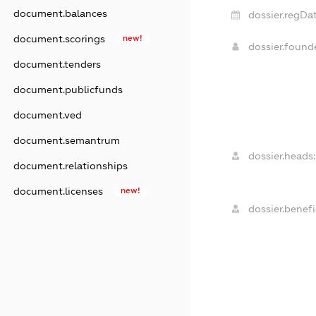
document.balances
dossier.regDat
document.scorings
new!
dossier.foun
document.tenders
document.publicfunds
document.ved
document.semantrum
dossier.heads:
document.relationships
document.licenses
new!
dossier.benefi