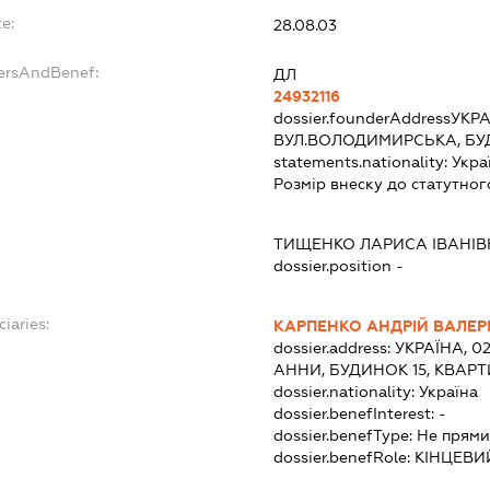
e:
28.08.03
dersAndBenef:
ДЛ
24932116
dossier.founderAddress
УКРА
ВУЛ.ВОЛОДИМИРСЬКА, БУД
statements.nationality:
Укра
Розмір внеску до статутног
ТИЩЕНКО ЛАРИСА ІВАНІ
dossier.position -
ciaries:
КАРПЕНКО АНДРІЙ ВАЛЕР
dossier.address:
УКРАЇНА, 0
АННИ, БУДИНОК 15, КВАРТ
dossier.nationality:
Україна
dossier.benefInterest:
-
dossier.benefType:
Не прями
dossier.benefRole:
КІНЦЕВИ