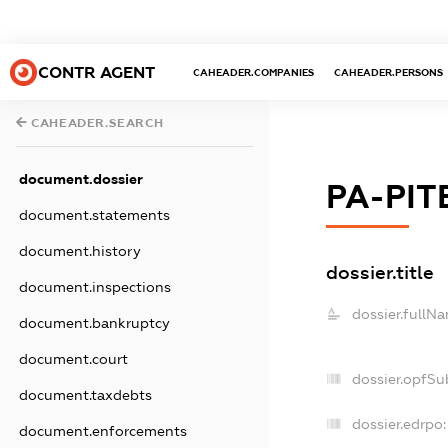
CONTR AGENT
CAHEADER.COMPANIES
CAHEADER.PERSONS
CAHEADER.SEARCH
document.dossier
РА-РІТ
document.statements
document.history
dossier.title
document.inspections
dossier.fullN
document.bankruptcy
document.court
dossier.opfSu
document.taxdebts
dossier.edrpo:
document.enforcements