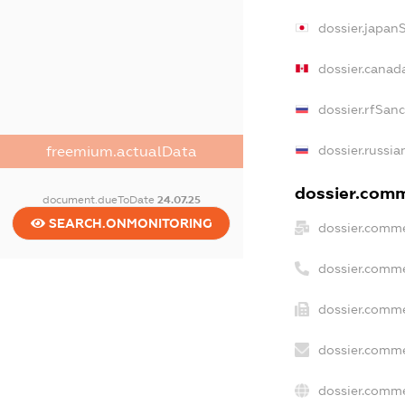
dossier.japan
dossier.canad
dossier.rfSan
dossier.russia
freemium.actualData
dossier.comme
document.dueToDate
24.07.25
SEARCH.ONMONITORING
dossier.comme
dossier.comme
dossier.comme
dossier.comme
dossier.comme