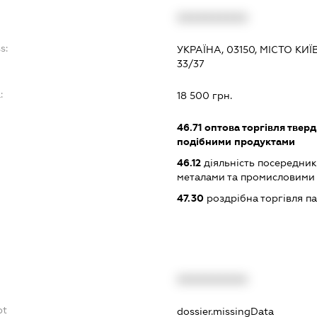
XXXXXXXXXX
s:
УКРАЇНА, 03150, МІСТО К
33/37
:
18 500 грн.
46.71
оптова торгівля тверд
подібними продуктами
46.12
діяльність посередникі
металами та промисловими
47.30
роздрібна торгівля п
XXXXXXXXXX
bt
dossier.missingData