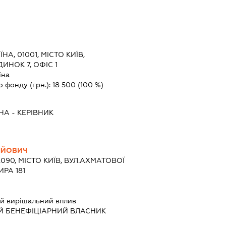
ЇНА, 01001, МІСТО КИЇВ,
ИНОК 7, ОФІС 1
їна
о фонду (грн.):
18 500
(100 %)
ВНА
-
КЕРІВНИК
ІЙОВИЧ
2090, МІСТО КИЇВ, ВУЛ.АХМАТОВОЇ
ИРА 181
й вирішальний вплив
Й БЕНЕФІЦІАРНИЙ ВЛАСНИК