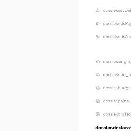
dossier.esvDe
dossier.ndsPa
dossier.ndsAn
dossier.singl
dossier.non_p
dossier.budge
dossier.palne
dossier.bigTa
dossier.declarat