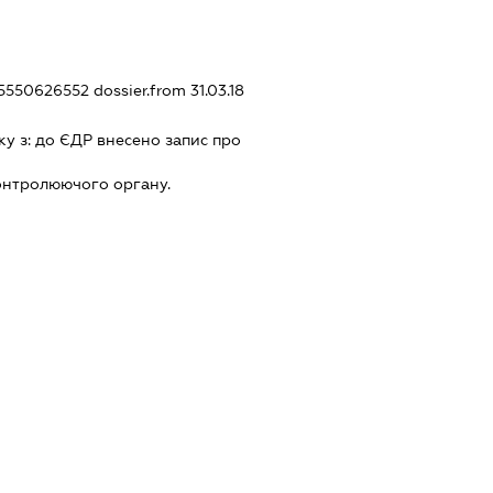
325550626552
dossier.from 31.03.18
ку з:
до ЄДР внесено запис про
онтролюючого органу.