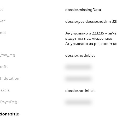
bt
dossier.missingData
yer
dossier.yes
dossier.ndsInn 
nul
Анульовано з 22.12.15 у зв'яз
вiдсутнiсть за мiсцезнахо
Анульовано за рiшенням к
e_tax_reg
dossier.notInList
rofit
XXXXXXXXXX
t_dotation
XXXXXXXXXX
_akciz
dossier.notInList
xPayerReg
XXXXXXXXXX
ions.title