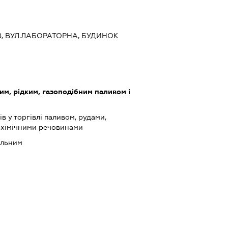
ИЇВ, ВУЛ.ЛАБОРАТОРНА, БУДИНОК
им, рідким, газоподібним паливом і
в у торгівлі паливом, рудами,
 хімічними речовинами
альним