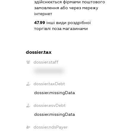
здійснюється фірмами поштового
замовлення або через мережу
інтернет
47.99
інші види роздрібної
торгівлі поза магазинами
dossier.tax
dossier.staff
XXXXXXXXXX
dossier.taxDebt
dossier.missingData
dossier.esvDebt
dossier.missingData
dossier.ndsPayer