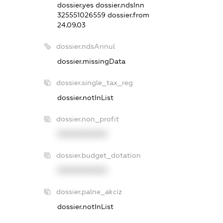
dossier.yes
dossier.ndsInn
325551026559
dossier.from
24.09.03
dossier.ndsAnnul
dossier.missingData
dossier.single_tax_reg
dossier.notInList
dossier.non_profit
XXXXXXXXXX
dossier.budget_dotation
XXXXXXXXXX
dossier.palne_akciz
dossier.notInList