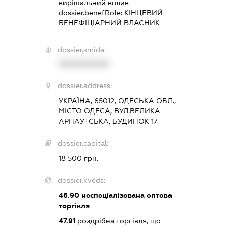
вирішальний вплив
dossier.benefRole:
КІНЦЕВИЙ
БЕНЕФІЦІАРНИЙ ВЛАСНИК
dossier.smida:
XXXXXXXXXX
dossier.address:
УКРАЇНА, 65012, ОДЕСЬКА ОБЛ.,
МІСТО ОДЕСА, ВУЛ.ВЕЛИКА
АРНАУТСЬКА, БУДИНОК 17
dossier.capital:
18 500 грн.
dossier.kveds:
46.90
неспеціалізована оптова
торгівля
47.91
роздрібна торгівля, що