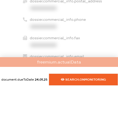
dossier.commercial_info.postal_address
XXXXXXXXXX
dossier.commercial_info.phone
XXXXXXXXXX
dossier.commercial_info.fax
XXXXXXXXXX
dossier.commercial_info.email
freemium.actualData
XXXXXXXXXX
dossier.commercial_info.website
document.dueToDate
24.01.25
SEARCH.ONMONITORING
XXXXXXXXXX
dossier.commercial_info.activity
XXXXXXXXXX