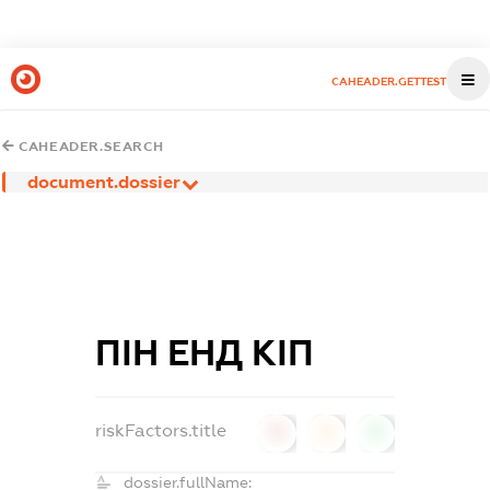
CAHEADER.GETTEST
CAHEADER.SEARCH
document.dossier
ПІН ЕНД КІП
riskFactors.title
0
0
0
dossier.fullName: