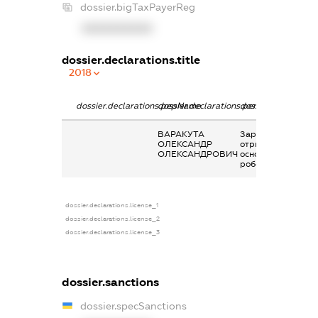
dossier.bigTaxPayerReg
XXXXXXXXXX
dossier.declarations.title
2018
dossier.declarations.pepName
dossier.declarations.personName
dossier.declaratio
ВАРАКУТА
Заробітна плата
ОЛЕКСАНДР
отримана за
ОЛЕКСАНДРОВИЧ
основним місцем
роботи
dossier.declarations.license_1
dossier.declarations.license_2
dossier.declarations.license_3
dossier.sanctions
dossier.specSanctions