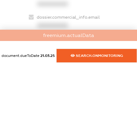
XXXXXXXXXX
dossier.commercial_info.email
XXXXXXXXXX
freemium.actualData
dossier.commercial_info.website
XXXXXXXXXX
document.dueToDate
21.03.25
SEARCH.ONMONITORING
dossier.commercial_info.activity
XXXXXXXXXX
freemium.exampleText_1
freemium.exampleText_2
freemium.anonymousPerSearch2
FREEMIUM.DETAILS
FREEMIUM.REGISTER