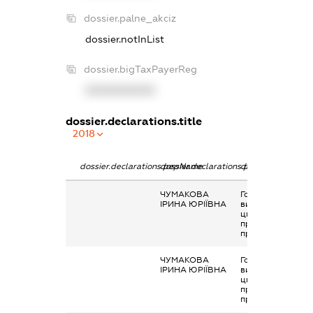
dossier.palne_akciz
dossier.notInList
dossier.bigTaxPayerReg
XXXXXXXXXX
dossier.declarations.title
2018
dossier.declarations.pepName
dossier.declarations.personName
dossier.declarati
ЧУМАКОВА
Гонорари та інші
ІРИНА ЮРІЇВНА
виплати згідно з
цивільно-
правовим
правочинами
ЧУМАКОВА
Гонорари та інші
ІРИНА ЮРІЇВНА
виплати згідно з
цивільно-
правовим
правочинами