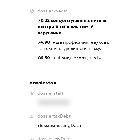
dossier.kveds:
70.22
консультування з питань
комерційної діяльності й
керування
74.90
інша професійна, наукова
та технічна діяльність, н.в.і.у.
85.59
інші види освіти, н.в.і.у.
dossier.tax
dossier.staff
XXXXXXXXXX
dossier.taxDebt
dossier.missingData
dossier.esvDebt