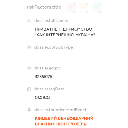
riskFactors.title
0
0
0
dossier.fullName:
ПРИВАТНЕ ПІДПРИЄМСТВО
"ХАК ІНТЕРНЕШНЛ, УКРАЇНА"
dossier.opfSubType:
-
dossier.edrpo:
32555175
dossier.regDate:
01.09.03
dossier.foundersAndBenef:
КІНЦЕВИЙ БЕНЕФІЦІАРНИЙ
ВЛАСНИК (КОНТРОЛЕР)-