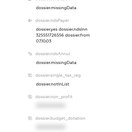
dossier.missingData
dossier.ndsPayer
dossier.yes
dossier.ndsInn
325551726556
dossier.from
07.10.03
dossier.ndsAnnul
dossier.missingData
dossier.single_tax_reg
dossier.notInList
dossier.non_profit
XXXXXXXXXX
dossier.budget_dotation
XXXXXXXXXX