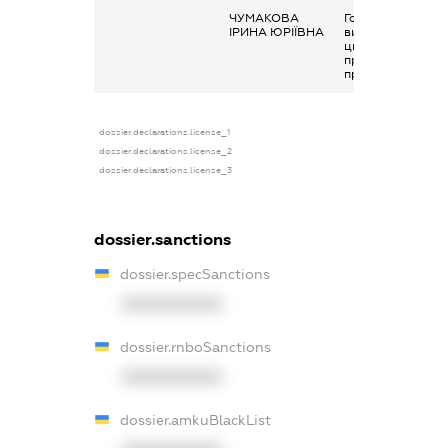
ЧУМАКОВА
Гонорари та інші
ІРИНА ЮРІЇВНА
виплати згідно з
цивільно-
правовим
правочинами
dossier.declarations.license_1
dossier.declarations.license_2
dossier.declarations.license_3
dossier.sanctions
dossier.specSanctions
XXXXXXXXXX
dossier.rnboSanctions
XXXXXXXXXX
dossier.amkuBlackList