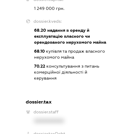
1 249 000 грн.
dossier.kveds:
68.20
надання в оренду й
експлуатацію власного чи
орендованого нерухомого майна
68.10
купівля та продаж власного
нерухомого майна
70.22
консультування з питань
комерційної діяльності й
керування
dossier.tax
dossier.staff
XXXXXXXXXX
dossier.taxDebt