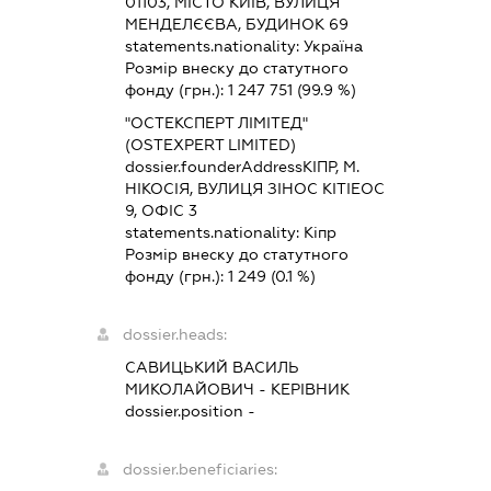
01103, МІСТО КИЇВ, ВУЛИЦЯ
МЕНДЕЛЄЄВА, БУДИНОК 69
statements.nationality:
Україна
Розмір внеску до статутного
фонду (грн.):
1 247 751
(99.9 %)
"ОСТЕКСПЕРТ ЛІМІТЕД"
(OSTEXPERT LIMITED)
dossier.founderAddress
КІПР, М.
НІКОСІЯ, ВУЛИЦЯ ЗІНОС КІТІЕОС
9, ОФІС 3
statements.nationality:
Кіпр
Розмір внеску до статутного
фонду (грн.):
1 249
(0.1 %)
dossier.heads:
САВИЦЬКИЙ ВАСИЛЬ
МИКОЛАЙОВИЧ
-
КЕРІВНИК
dossier.position -
dossier.beneficiaries: