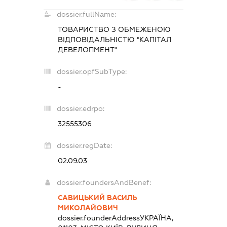
dossier.fullName:
ТОВАРИСТВО З ОБМЕЖЕНОЮ
ВІДПОВІДАЛЬНІСТЮ "КАПІТАЛ
ДЕВЕЛОПМЕНТ"
dossier.opfSubType:
-
dossier.edrpo:
32555306
dossier.regDate:
02.09.03
dossier.foundersAndBenef:
САВИЦЬКИЙ ВАСИЛЬ
МИКОЛАЙОВИЧ
dossier.founderAddress
УКРАЇНА,