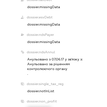
dossier.missingData
dossier.esvDebt
dossier.missingData
dossier.ndsPayer
dossier.missingData
dossier.ndsAnnul
Анульовано з 07.06.17 у зв'язку з:
Анульовано за рiшенням
контролюючого органу
.
dossier.single_tax_reg
dossier.notInList
dossier.non_profit