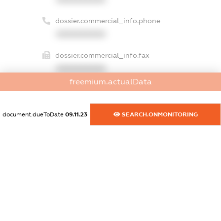
dossier.commercial_info.phone
XXXXXXXXXX
dossier.commercial_info.fax
XXXXXXXXXX
freemium.actualData
dossier.commercial_info.email
XXXXXXXXXX
document.dueToDate
09.11.23
SEARCH.ONMONITORING
dossier.commercial_info.website
XXXXXXXXXX
dossier.commercial_info.activity
XXXXXXXXXX
freemium.exampleText_1