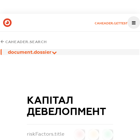
CAHEADER.GETTEST
CAHEADER.SEARCH
document.dossier
КАПІТАЛ
ДЕВЕЛОПМЕНТ
riskFactors.title
0
0
0