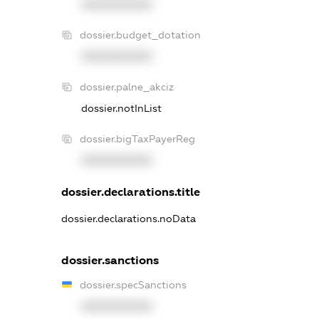
XXXXXXXXXX
dossier.budget_dotation
XXXXXXXXXX
dossier.palne_akciz
dossier.notInList
dossier.bigTaxPayerReg
XXXXXXXXXX
dossier.declarations.title
dossier.declarations.noData
dossier.sanctions
dossier.specSanctions
XXXXXXXXXX