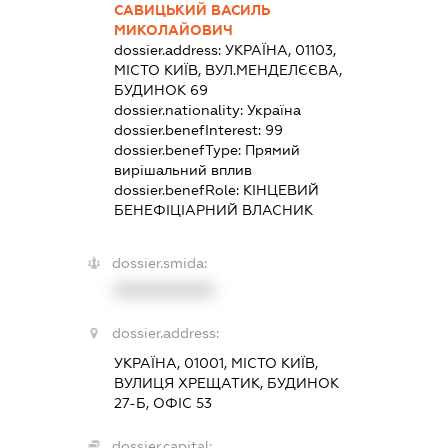
САВИЦЬКИЙ ВАСИЛЬ
МИКОЛАЙОВИЧ
dossier.address:
УКРАЇНА, 01103,
МІСТО КИЇВ, ВУЛ.МЕНДЕЛЄЄВА,
БУДИНОК 69
dossier.nationality:
Україна
dossier.benefInterest:
99
dossier.benefType:
Прямий
вирішальний вплив
dossier.benefRole:
КІНЦЕВИЙ
БЕНЕФІЦІАРНИЙ ВЛАСНИК
dossier.smida:
XXXXXXXXXX
dossier.address:
УКРАЇНА, 01001, МІСТО КИЇВ,
ВУЛИЦЯ ХРЕЩАТИК, БУДИНОК
27-Б, ОФІС 53
dossier.capital: