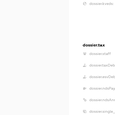
dossier.kveds:
dossier.tax
dossier.staff
dossier.taxDeb
dossier.esvDe
dossier.ndsPay
dossier.ndsAn
dossier.single