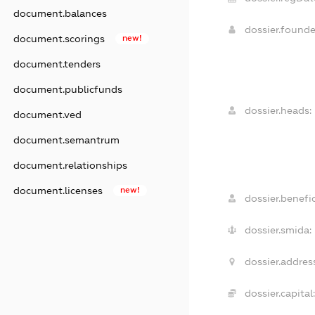
document.balances
dossier.found
document.scorings
new!
document.tenders
document.publicfunds
dossier.heads:
document.ved
document.semantrum
document.relationships
document.licenses
new!
dossier.benefic
dossier.smida:
dossier.addres
dossier.capital: