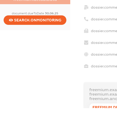
dossier.comme
document.dueToDate
30.06.25
dossier.comme
SEARCH.ONMONITORING
dossier.commer
dossier.commer
dossier.commer
dossier.commer
freemium.exa
freemium.ex
freemium.an
FREEMIUM.D