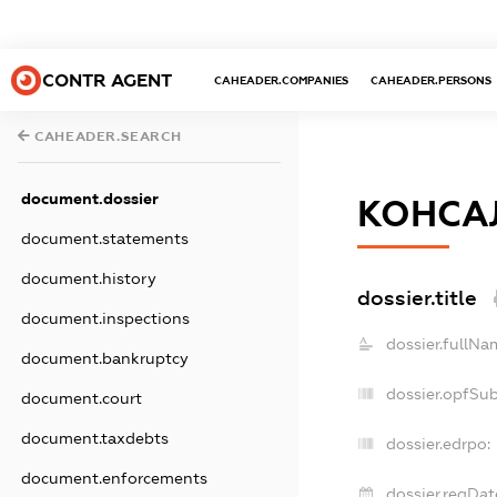
CONTR AGENT
CAHEADER.COMPANIES
CAHEADER.PERSONS
CAHEADER.SEARCH
document.dossier
КОНСА
document.statements
document.history
dossier.title
document.inspections
dossier.fullNa
document.bankruptcy
dossier.opfSu
document.court
document.taxdebts
dossier.edrpo:
document.enforcements
dossier.regDat