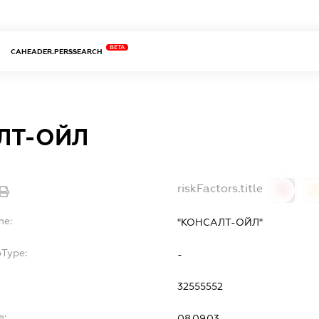
BETA
CAHEADER.PERSSEARCH
ЛТ-ОЙЛ
riskFactors.title
0
0
me:
"КОНСАЛТ-ОЙЛ"
bType:
-
32555552
e:
08.09.03