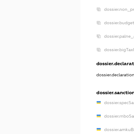
dossier.non_pr
dossier.budge
dossier.palne_
dossier.bigTa
dossier.declarat
dossier.declaratio
dossier.sanctio
dossier.specSa
dossier.rnboS
dossier.amkuB