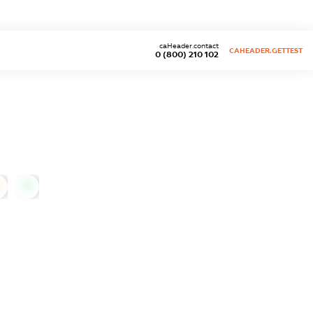
caHeader.contact
CAHEADER.GETTEST
0 (800) 210 102
0