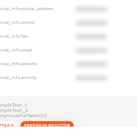
rcial_info.postal_address
XXXXXXXXXX
rcial_info.phone
XXXXXXXXXX
cial_info.fax
XXXXXXXXXX
cial_info.email
XXXXXXXXXX
cial_info.website
XXXXXXXXXX
cial_info.activity
XXXXXXXXXX
mpleText_1
ampleText_2
onymousPerSearch2
ETAILS
FREEMIUM.REGISTER