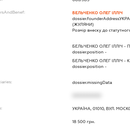
ersAndBenef:
БЕЛЬЧЕНКО ОЛЕГ ІЛЛІЧ
dossier.founderAddress
УКРА
(ЖУЛЯНИ)
Розмір внеску до статутног
БЕЛЬЧЕНКО ОЛЕГ ІЛЛІЧ
-
dossier.position -
БЕЛЬЧЕНКО ОЛЕГ ІЛЛІЧ
-
К
dossier.position -
iaries:
dossier.missingData
XXXXXXXXXX
s:
УКРАЇНА, 01010, ВУЛ. МОСКО
18 500 грн.