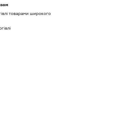
ивом
гівлі товарами широкого
ргівлі