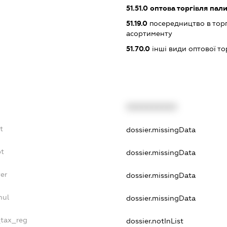
51.51.0
оптова торгівля пал
51.19.0
посередництво в тор
асортименту
51.70.0
інші види оптової то
XXXXXXXXXX
t
dossier.missingData
bt
dossier.missingData
er
dossier.missingData
nul
dossier.missingData
_tax_reg
dossier.notInList