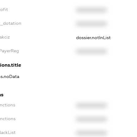
ofit
XXXXXXXXXX
t_dotation
XXXXXXXXXX
akciz
dossier.notInList
xPayerReg
XXXXXXXXXX
ions.title
ns.noData
ns
nctions
XXXXXXXXXX
anctions
XXXXXXXXXX
lackList
XXXXXXXXXX