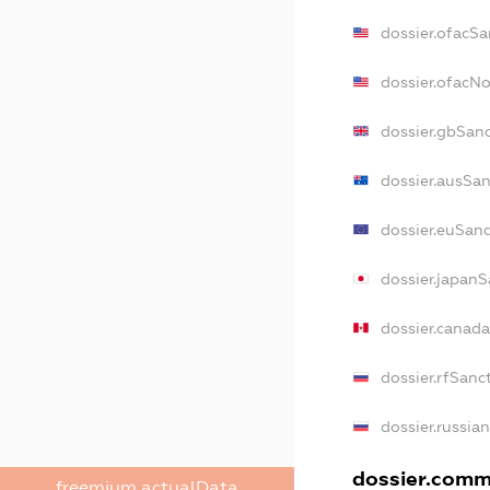
dossier.ofacSa
dossier.ofacN
dossier.gbSan
dossier.ausSan
dossier.euSan
dossier.japanS
dossier.canad
dossier.rfSanc
dossier.russia
dossier.comme
freemium.actualData