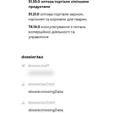
51.55.0
оптова торгівля хімічними
продуктами
51.21.0
оптова торгівля зерном,
насінням та кормами для тварин
74.14.0
консультування з питань
комерційної діяльності та
управління
dossier.tax
dossier.staff
XXXXXXXXXX
dossier.taxDebt
dossier.missingData
dossier.esvDebt
dossier.missingData