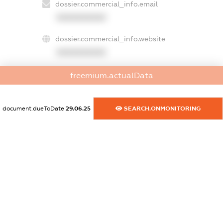
dossier.commercial_info.email
XXXXXXXXXX
dossier.commercial_info.website
XXXXXXXXXX
dossier.commercial_info.activity
freemium.actualData
XXXXXXXXXX
document.dueToDate
29.06.25
SEARCH.ONMONITORING
freemium.exampleText_1
freemium.exampleText_2
freemium.anonymousPerSearch2
FREEMIUM.DETAILS
FREEMIUM.REGISTER