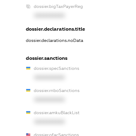
dossier.bigTaxPayerReg
XXXXXXXXXX
dossier.declarations.title
dossier.declarations.noData
dossier.sanctions
dossier.specSanctions
XXXXXXXXXX
dossier.rnboSanctions
XXXXXXXXXX
dossier.amkuBlackList
XXXXXXXXXX
dossier.ofacSanctions