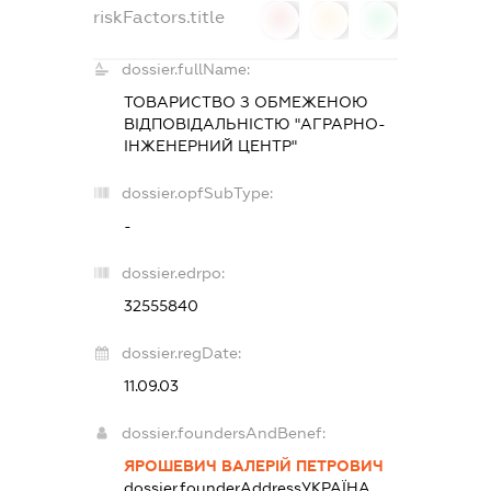
riskFactors.title
0
0
0
dossier.fullName:
ТОВАРИСТВО З ОБМЕЖЕНОЮ
ВІДПОВІДАЛЬНІСТЮ "АГРАРНО-
ІНЖЕНЕРНИЙ ЦЕНТР"
dossier.opfSubType:
-
dossier.edrpo:
32555840
dossier.regDate:
11.09.03
dossier.foundersAndBenef:
ЯРОШЕВИЧ ВАЛЕРІЙ ПЕТРОВИЧ
dossier.founderAddress
УКРАЇНА,