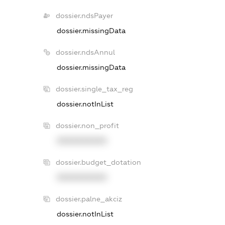
dossier.ndsPayer
dossier.missingData
dossier.ndsAnnul
dossier.missingData
dossier.single_tax_reg
dossier.notInList
dossier.non_profit
XXXXXXXXXX
dossier.budget_dotation
XXXXXXXXXX
dossier.palne_akciz
dossier.notInList