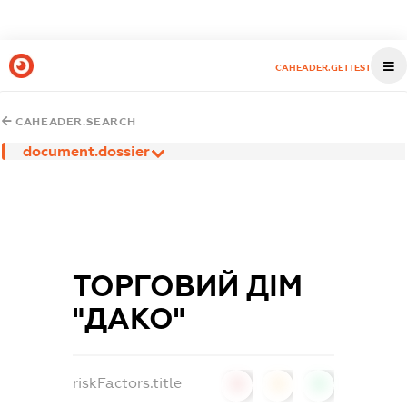
CAHEADER.GETTEST
CAHEADER.SEARCH
document.dossier
ТОРГОВИЙ ДІМ
"ДАКО"
riskFactors.title
0
0
0