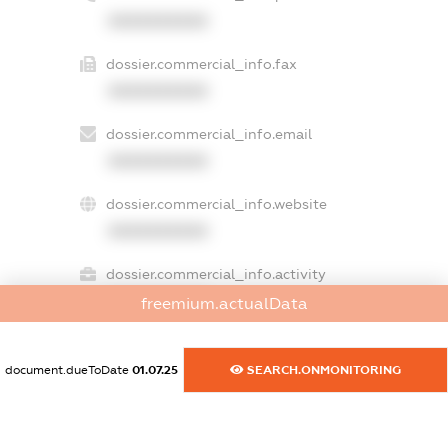
XXXXXXXXXX
dossier.commercial_info.fax
XXXXXXXXXX
dossier.commercial_info.email
XXXXXXXXXX
dossier.commercial_info.website
XXXXXXXXXX
dossier.commercial_info.activity
XXXXXXXXXX
freemium.actualData
document.dueToDate
01.07.25
SEARCH.ONMONITORING
freemium.exampleText_1
freemium.exampleText_2
freemium.anonymousPerSearch2