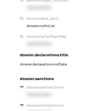
dossier.budget_dotation
XXXXXXXXXX
dossier.palne_akciz
dossier.notInList
dossier.bigTaxPayerReg
XXXXXXXXXX
dossier.declarations.title
dossier.declarations.noData
dossier.sanctions
dossier.specSanctions
XXXXXXXXXX
dossier.rnboSanctions