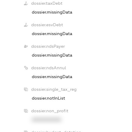
dossier.taxDebt
dossier.missingData
dossier.esvDebt
dossier.missingData
dossier.ndsPayer
dossier.missingData
dossier.ndsAnnul
dossier.missingData
dossier.single_tax_reg
dossier.notInList
dossier.non_profit
XXXXXXXXXX