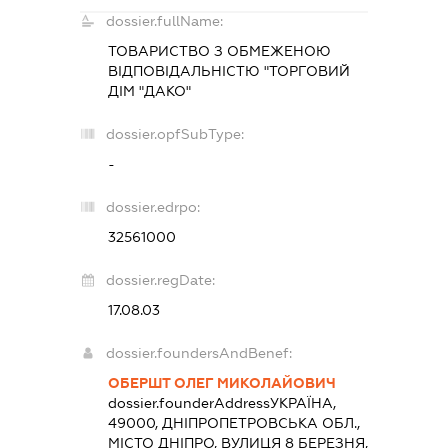
dossier.fullName:
ТОВАРИСТВО З ОБМЕЖЕНОЮ
ВІДПОВІДАЛЬНІСТЮ "ТОРГОВИЙ
ДІМ "ДАКО"
dossier.opfSubType:
-
dossier.edrpo:
32561000
dossier.regDate:
17.08.03
dossier.foundersAndBenef:
ОБЕРШТ ОЛЕГ МИКОЛАЙОВИЧ
dossier.founderAddress
УКРАЇНА,
49000, ДНІПРОПЕТРОВСЬКА ОБЛ.,
МІСТО ДНІПРО, ВУЛИЦЯ 8 БЕРЕЗНЯ,