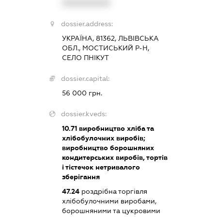
XXXXXXXXXX
dossier.address:
УКРАЇНА, 81362, ЛЬВІВСЬКА
ОБЛ., МОСТИСЬКИЙ Р-Н,
СЕЛО ПНІКУТ
dossier.capital:
56 000 грн.
dossier.kveds:
10.71
виробництво хліба та
хлібобулочних виробів;
виробництво борошняних
кондитерських виробів, тортів
і тістечок нетривалого
зберігання
47.24
роздрібна торгівля
хлібобулочними виробами,
борошняними та цукровими