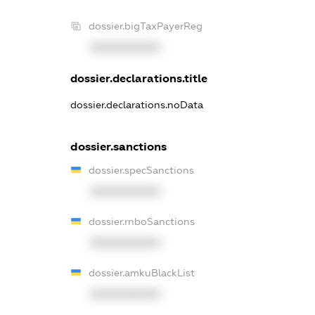
dossier.bigTaxPayerReg
XXXXXXXXXX
dossier.declarations.title
dossier.declarations.noData
dossier.sanctions
dossier.specSanctions
XXXXXXXXXX
dossier.rnboSanctions
XXXXXXXXXX
dossier.amkuBlackList
XXXXXXXXXX