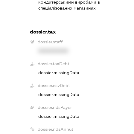
кондитерськими виробами в
спеціалізованих магазинах
dossier.tax
dossier.staff
XXXXXXXXXX
dossier.taxDebt
dossier.missingData
dossier.esvDebt
dossier.missingData
dossier.ndsPayer
dossier.missingData
dossier.ndsAnnul