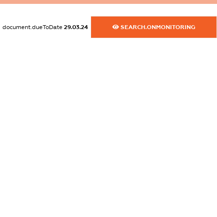
dossier.canadaSanctions
XXXXXXXXXX
document.dueToDate
29.03.24
SEARCH.ONMONITORING
dossier.rfSanctions
XXXXXXXXXX
dossier.russian_reg_title
XXXXXXXXXX
dossier.commercial_info.title
dossier.commercial_info.postal_address
XXXXXXXXXX
dossier.commercial_info.phone
XXXXXXXXXX
dossier.commercial_info.fax
XXXXXXXXXX