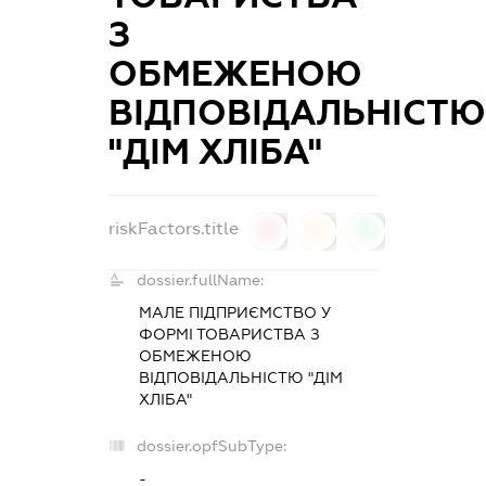
З
ОБМЕЖЕНОЮ
ВІДПОВІДАЛЬНІСТ
"ДІМ ХЛІБА"
riskFactors.title
0
0
0
dossier.fullName:
МАЛЕ ПІДПРИЄМСТВО У
ФОРМІ ТОВАРИСТВА З
ОБМЕЖЕНОЮ
ВІДПОВІДАЛЬНІСТЮ "ДІМ
ХЛІБА"
dossier.opfSubType:
-