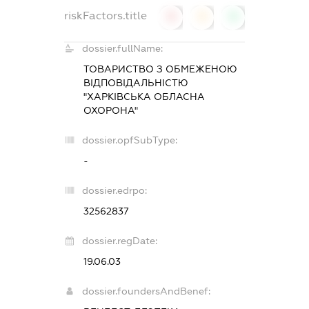
riskFactors.title
0
0
0
dossier.fullName:
ТОВАРИСТВО З ОБМЕЖЕНОЮ
ВІДПОВІДАЛЬНІСТЮ
"ХАРКІВСЬКА ОБЛАСНА
ОХОРОНА"
dossier.opfSubType:
-
dossier.edrpo:
32562837
dossier.regDate:
19.06.03
dossier.foundersAndBenef: