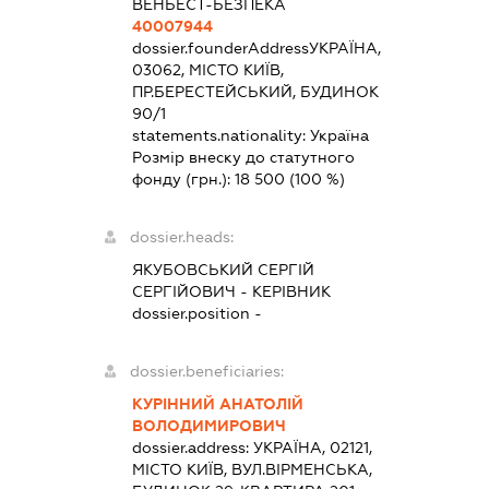
ВЕНБЕСТ-БЕЗПЕКА
40007944
dossier.founderAddress
УКРАЇНА,
03062, МІСТО КИЇВ,
ПР.БЕРЕСТЕЙСЬКИЙ, БУДИНОК
90/1
statements.nationality:
Україна
Розмір внеску до статутного
фонду (грн.):
18 500
(100 %)
dossier.heads:
ЯКУБОВСЬКИЙ СЕРГІЙ
СЕРГІЙОВИЧ
-
КЕРІВНИК
dossier.position -
dossier.beneficiaries:
КУРІННИЙ АНАТОЛІЙ
ВОЛОДИМИРОВИЧ
dossier.address:
УКРАЇНА, 02121,
МІСТО КИЇВ, ВУЛ.ВІРМЕНСЬКА,