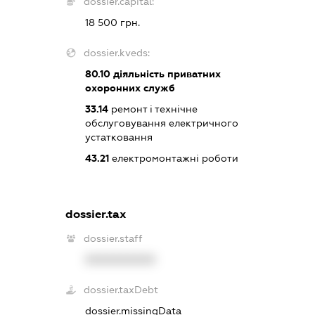
dossier.capital:
18 500 грн.
dossier.kveds:
80.10
діяльність приватних
охоронних служб
33.14
ремонт і технічне
обслуговування електричного
устатковання
43.21
електромонтажні роботи
dossier.tax
dossier.staff
XXXXXXXXXX
dossier.taxDebt
dossier.missingData