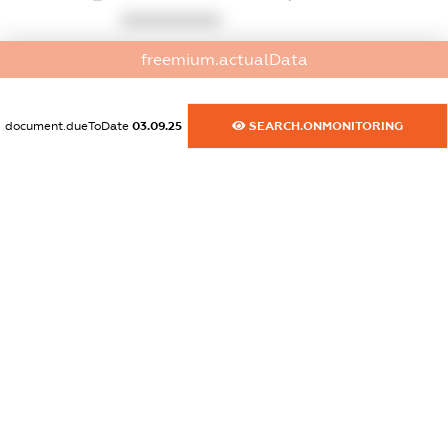
XXXXXXXXXX
freemium.actualData
dossier.commercial_info.phone
XXXXXXXXXX
document.dueToDate
03.09.25
SEARCH.ONMONITORING
dossier.commercial_info.fax
XXXXXXXXXX
dossier.commercial_info.email
XXXXXXXXXX
dossier.commercial_info.website
XXXXXXXXXX
dossier.commercial_info.activity
XXXXXXXXXX