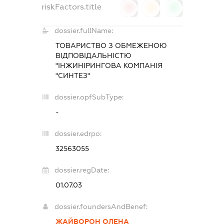
riskFactors.title
0
0
0
dossier.fullName:
ТОВАРИСТВО З ОБМЕЖЕНОЮ
ВІДПОВІДАЛЬНІСТЮ
"ІНЖИНІРИНГОВА КОМПАНІЯ
"СИНТЕЗ"
dossier.opfSubType:
-
dossier.edrpo:
32563055
dossier.regDate:
01.07.03
dossier.foundersAndBenef:
ЖАЙВОРОН ОЛЕНА