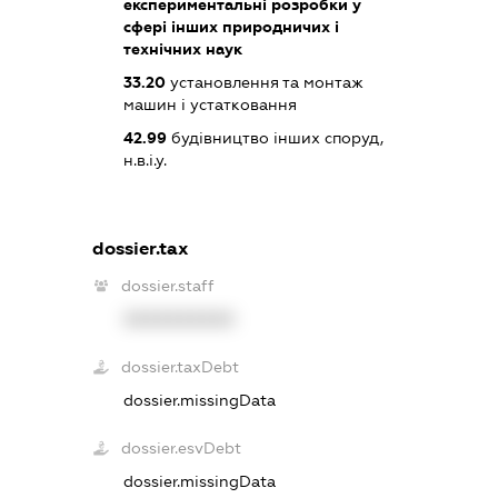
експериментальні розробки у
сфері інших природничих і
технічних наук
33.20
установлення та монтаж
машин і устатковання
42.99
будівництво інших споруд,
н.в.і.у.
dossier.tax
dossier.staff
XXXXXXXXXX
dossier.taxDebt
dossier.missingData
dossier.esvDebt
dossier.missingData