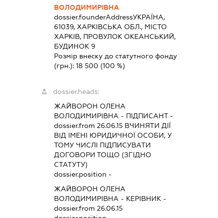
ВОЛОДИМИРІВНА
dossier.founderAddress
УКРАЇНА,
61039, ХАРКІВСЬКА ОБЛ., МІСТО
ХАРКІВ, ПРОВУЛОК ОКЕАНСЬКИЙ,
БУДИНОК 9
Розмір внеску до статутного фонду
(грн.):
18 500
(100 %)
dossier.heads:
ЖАЙВОРОН ОЛЕНА
ВОЛОДИМИРІВНА
-
ПІДПИСАНТ
-
dossier.from 26.06.15
ВЧИНЯТИ ДІЇ
ВІД ІМЕНІ ЮРИДИЧНОЇ ОСОБИ, У
ТОМУ ЧИСЛІ ПІДПИСУВАТИ
ДОГОВОРИ ТОЩО (ЗГІДНО
СТАТУТУ)
dossier.position -
ЖАЙВОРОН ОЛЕНА
ВОЛОДИМИРІВНА
-
КЕРІВНИК
-
dossier.from 26.06.15
dossier.position -