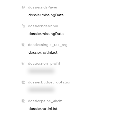
dossier.ndsPayer
dossier.missingData
dossier.ndsAnnul
dossier.missingData
dossier.single_tax_reg
dossier.notInList
dossier.non_profit
XXXXXXXXXX
dossier.budget_dotation
XXXXXXXXXX
dossier.palne_akciz
dossier.notInList