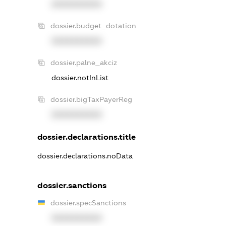
XXXXXXXXXX
dossier.budget_dotation
XXXXXXXXXX
dossier.palne_akciz
dossier.notInList
dossier.bigTaxPayerReg
XXXXXXXXXX
dossier.declarations.title
dossier.declarations.noData
dossier.sanctions
dossier.specSanctions
XXXXXXXXXX