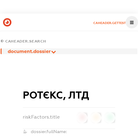
CAHEADER.GETTEST
CAHEADER.SEARCH
document.dossier
РОТЄКС, ЛТД
riskFactors.title
0
0
0
dossier.fullName: