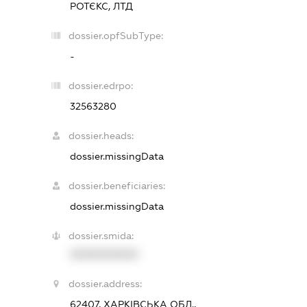
РОТЄКС, ЛТД
dossier.opfSubType:
-
dossier.edrpo:
32563280
dossier.heads:
dossier.missingData
dossier.beneficiaries:
dossier.missingData
dossier.smida:
XXXXXXXXXX
dossier.address:
62407, ХАРКІВСЬКА ОБЛ.,