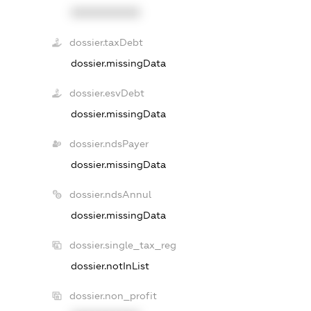
XXXXXXXXXX
dossier.taxDebt
dossier.missingData
dossier.esvDebt
dossier.missingData
dossier.ndsPayer
dossier.missingData
dossier.ndsAnnul
dossier.missingData
dossier.single_tax_reg
dossier.notInList
dossier.non_profit