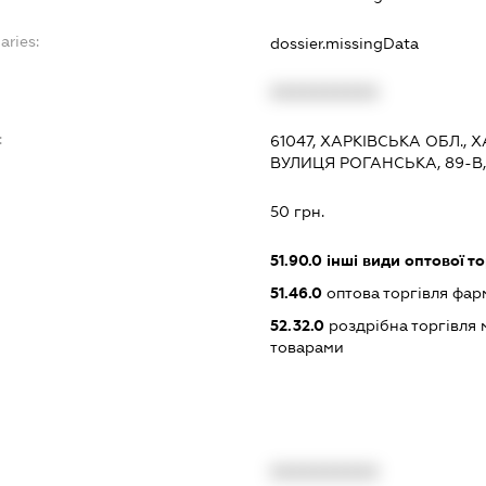
aries:
dossier.missingData
XXXXXXXXXX
:
61047, ХАРКІВСЬКА ОБЛ., 
ВУЛИЦЯ РОГАНСЬКА, 89-В,
50 грн.
51.90.0
інші види оптової то
51.46.0
оптова торгівля фа
52.32.0
роздрібна торгівля
товарами
XXXXXXXXXX