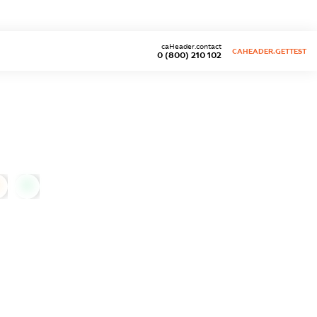
caHeader.contact
CAHEADER.GETTEST
0 (800) 210 102
0