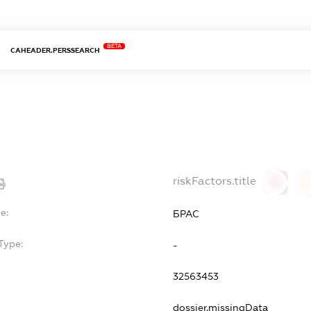
BETA
CAHEADER.PERSSEARCH
riskFactors.title
0
0
e:
БРАС
Type:
-
32563453
dossier.missingData