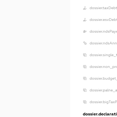
dossier.taxDeb
dossier.esvDeb
dossier.ndsPay
dossier.ndsAnn
dossier.single
dossier.non_pr
dossier.budget
dossier.palne_a
dossier.bigTax
dossier.declarati