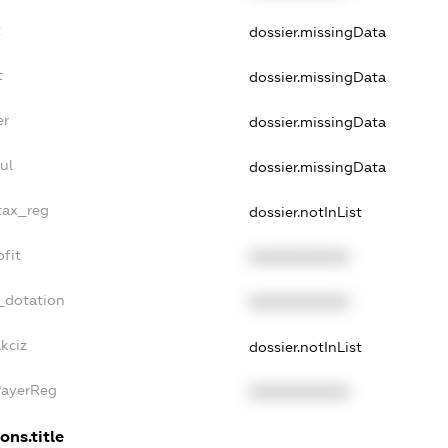
t
dossier.missingData
t
dossier.missingData
er
dossier.missingData
ul
dossier.missingData
_tax_reg
dossier.notInList
ofit
XXXXXXXXXX
_dotation
XXXXXXXXXX
kciz
dossier.notInList
PayerReg
XXXXXXXXXX
ons.title