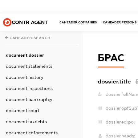
CONTR AGENT
CAHEADER.COMPANIES
CAHEADER.PERSONS
CAHEADER.SEARCH
БРАС
document.dossier
document.statements
document.history
dossier.title
document.inspections
dossier.fullNam
document.bankruptcy
dossier.opfSub
document.court
document.taxdebts
dossier.edrpo:
document.enforcements
dossier.heads: