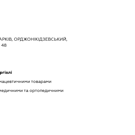
ХАРКІВ, ОРДЖОНІКІДЗЕВСЬКИЙ,
 48
ргівлі
рмацевтичними товарами
 медичними та ортопедичними