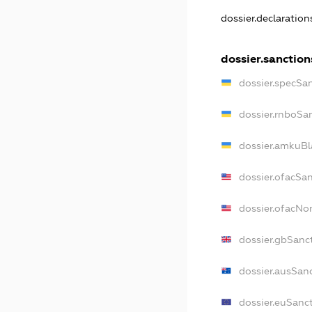
dossier.declaratio
dossier.sanction
dossier.specSa
dossier.rnboSa
dossier.amkuBl
dossier.ofacSa
dossier.ofacN
dossier.gbSanc
dossier.ausSan
dossier.euSanc