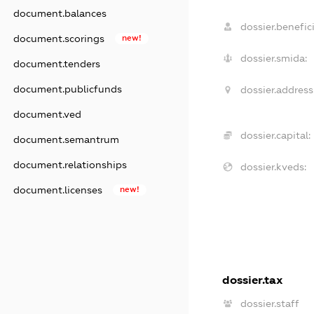
document.balances
dossier.benefici
document.scorings
new!
dossier.smida:
document.tenders
document.publicfunds
dossier.address
document.ved
dossier.capital:
document.semantrum
document.relationships
dossier.kveds:
document.licenses
new!
dossier.tax
dossier.staff