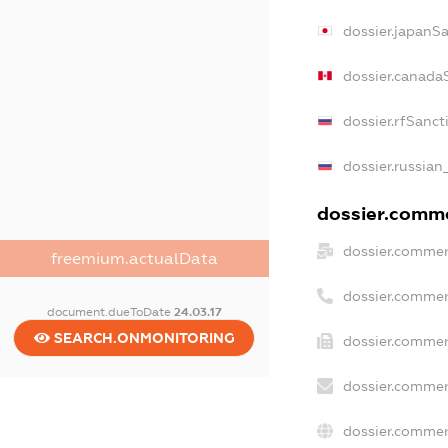
dossier.japanS
dossier.canada
dossier.rfSanct
dossier.russian
dossier.commer
dossier.commer
freemium.actualData
dossier.commer
document.dueToDate
24.03.17
SEARCH.ONMONITORING
dossier.commer
dossier.commer
dossier.commer