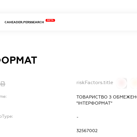
BETA
CAHEADER.PERSSEARCH
ФОРМАТ
riskFactors.title
0
ame:
ТОВАРИСТВО З ОБМЕЖЕН
"ІНТЕРФОРМАТ"
bType:
-
32567002