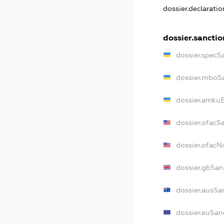
dossier.declarati
dossier.sanctio
dossier.specS
dossier.rnboS
dossier.amkuB
dossier.ofacS
dossier.ofac
dossier.gbSan
dossier.ausSa
dossier.euSan