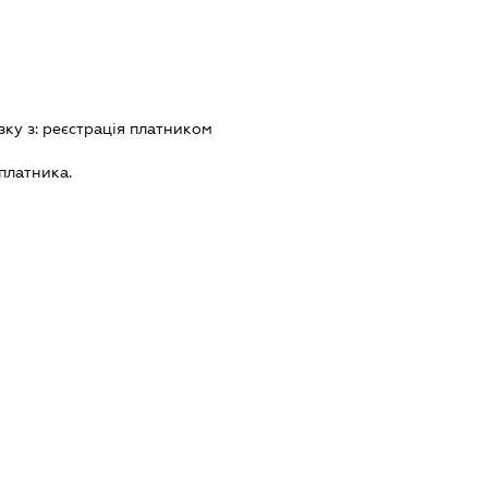
зку з:
реєстрацiя платником
платника.