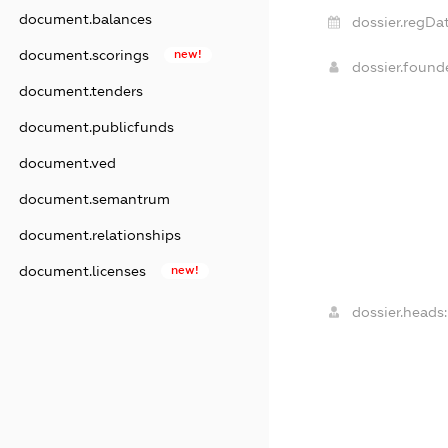
document.balances
dossier.regDat
document.scorings
new!
dossier.foun
document.tenders
document.publicfunds
document.ved
document.semantrum
document.relationships
document.licenses
new!
dossier.heads: