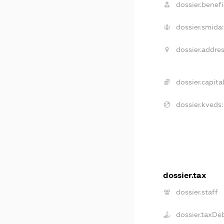
dossier.benefi
dossier.smida:
dossier.addres
dossier.capital
dossier.kveds:
dossier.tax
dossier.staff
dossier.taxDe