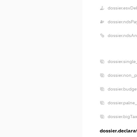
dossier.esvDe
dossier.ndsPa
dossier.ndsA
dossier.singl
dossier.non_p
dossier.budg
dossier.palne
dossier.bigT
dossier.declarat