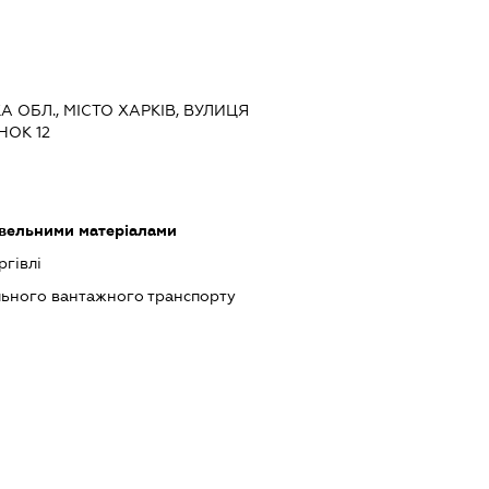
КА ОБЛ., МІСТО ХАРКІВ, ВУЛИЦЯ
НОК 12
івельними матеріалами
ргівлі
льного вантажного транспорту