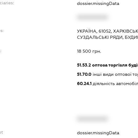
ciaries:
dossier.missingData
XXXXXXXXXX
s:
УКРАЇНА, 61052, ХАРКІВСЬ
СУЗДАЛЬСЬКІ РЯДИ, БУДИ
:
18 500 грн.
51.53.2
оптова торгівля буд
51.70.0
інші види оптової то
60.24.1
діяльність автомобі
XXXXXXXXXX
bt
dossier.missingData