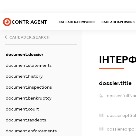
CONTR AGENT
CAHEADER.COMPANIES
CAHEADER.PERSONS
CAHEADER.SEARCH
document.dossier
ІНТЕР
document.statements
document.history
dossier.title
document.inspections
dossier.fullN
document.bankruptcy
document.court
dossier.opfSu
document.taxdebts
dossier.edrpo:
document.enforcements