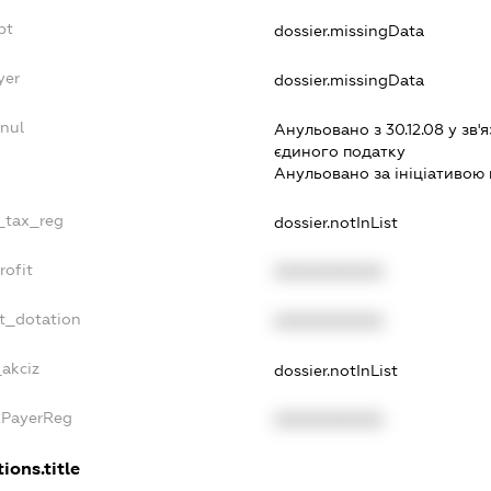
bt
dossier.missingData
yer
dossier.missingData
nnul
Анульовано з 30.12.08 у зв'я
єдиного податку
Анульовано за iнiцiативою 
e_tax_reg
dossier.notInList
rofit
XXXXXXXXXX
et_dotation
XXXXXXXXXX
_akciz
dossier.notInList
axPayerReg
XXXXXXXXXX
ions.title