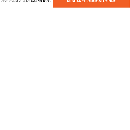
document.dueToDate
19.10.25
SEARCH.ONMONITORING
dossier.commercial_info.email
XXXXXXXXXX
dossier.commercial_info.website
XXXXXXXXXX
dossier.commercial_info.activity
XXXXXXXXXX
freemium.exampleText_1
freemium.exampleText_2
freemium.anonymousPerSearch2
FREEMIUM.DETAILS
FREEMIUM.REGISTER