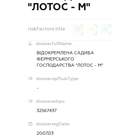
"ЛОТОС - М"
riskFactors.title
0
0
0
dossier.fullName:
ВІДОКРЕМЛЕНА САДИБА
ФЕРМЕРСЬКОГО
ГОСПОДАРСТВА "ЛОТОС - М"
dossier.opfSubType:
-
dossier.edrpo:
32567437
dossier.regDate:
20.07.03