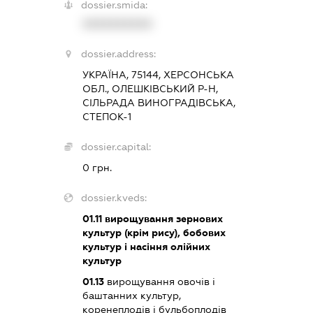
dossier.smida:
XXXXXXXXXX
dossier.address:
УКРАЇНА, 75144, ХЕРСОНСЬКА
ОБЛ., ОЛЕШКІВСЬКИЙ Р-Н,
СІЛЬРАДА ВИНОГРАДІВСЬКА,
СТЕПОК-1
dossier.capital:
0 грн.
dossier.kveds:
01.11
вирощування зернових
культур (крім рису), бобових
культур і насіння олійних
культур
01.13
вирощування овочів і
баштанних культур,
коренеплодів і бульбоплодів