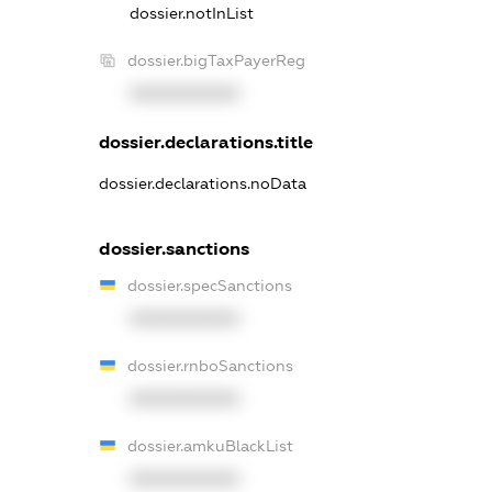
dossier.notInList
dossier.bigTaxPayerReg
XXXXXXXXXX
dossier.declarations.title
dossier.declarations.noData
dossier.sanctions
dossier.specSanctions
XXXXXXXXXX
dossier.rnboSanctions
XXXXXXXXXX
dossier.amkuBlackList
XXXXXXXXXX