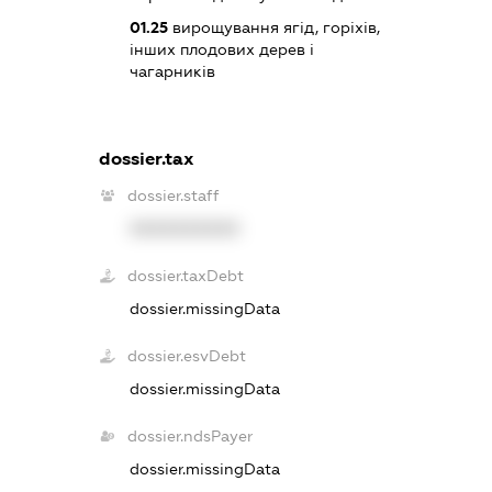
01.25
вирощування ягід, горіхів,
інших плодових дерев і
чагарників
dossier.tax
dossier.staff
XXXXXXXXXX
dossier.taxDebt
dossier.missingData
dossier.esvDebt
dossier.missingData
dossier.ndsPayer
dossier.missingData