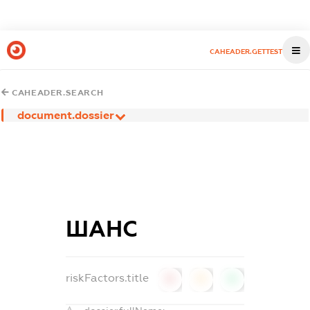
CAHEADER.GETTEST
CAHEADER.SEARCH
document.dossier
ШАНС
riskFactors.title
0
0
0