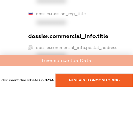
XXXXXXXXXX
dossier.russian_reg_title
XXXXXXXXXX
dossier.commercial_info.title
dossier.commercial_info.postal_address
XXXXXXXXXX
freemium.actualData
dossier.commercial_info.phone
XXXXXXXXXX
document.dueToDate
05.07.24
SEARCH.ONMONITORING
dossier.commercial_info.fax
XXXXXXXXXX
dossier.commercial_info.email
XXXXXXXXXX
dossier.commercial_info.website