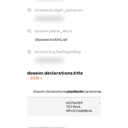
dossier.budget_dotation
XXXXXXXXXX
dossier.palne_akciz
dossier.notInList
dossier.bigTaxPayerReg
XXXXXXXXXX
dossier.declarations.title
2018
dossier.declarations.pepName
dossier.declarations.personName
dossier.declarati
КОЛЬНЕР
-
ТЕТЯНА
ЯРОСЛАВІВНА
dossier.declarations.license_1