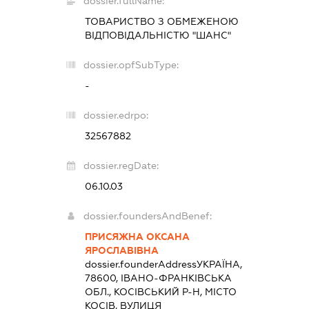
dossier.fullName:
ТОВАРИСТВО З ОБМЕЖЕНОЮ
ВІДПОВІДАЛЬНІСТЮ "ШАНС"
dossier.opfSubType:
-
dossier.edrpo:
32567882
dossier.regDate:
06.10.03
dossier.foundersAndBenef:
ПРИСЯЖНА ОКСАНА
ЯРОСЛАВІВНА
dossier.founderAddress
УКРАЇНА,
78600, ІВАНО-ФРАНКІВСЬКА
ОБЛ., КОСІВСЬКИЙ Р-Н, МІСТО
КОСІВ, ВУЛИЦЯ