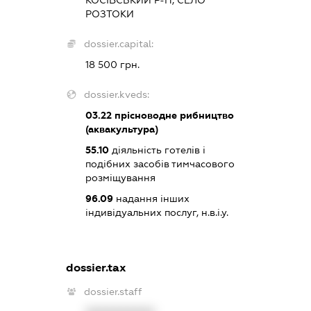
КОСІВСЬКИЙ Р-Н, СЕЛО
РОЗТОКИ
dossier.capital:
18 500 грн.
dossier.kveds:
03.22
прісноводне рибництво
(аквакультура)
55.10
діяльність готелів і
подібних засобів тимчасового
розміщування
96.09
надання інших
індивідуальних послуг, н.в.і.у.
dossier.tax
dossier.staff