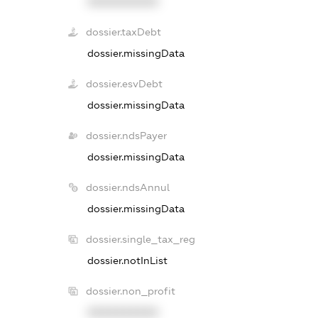
XXXXXXXXXX
dossier.taxDebt
dossier.missingData
dossier.esvDebt
dossier.missingData
dossier.ndsPayer
dossier.missingData
dossier.ndsAnnul
dossier.missingData
dossier.single_tax_reg
dossier.notInList
dossier.non_profit
XXXXXXXXXX