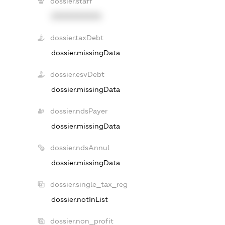
dossier.staff
XXXXXXXXXX
dossier.taxDebt
dossier.missingData
dossier.esvDebt
dossier.missingData
dossier.ndsPayer
dossier.missingData
dossier.ndsAnnul
dossier.missingData
dossier.single_tax_reg
dossier.notInList
dossier.non_profit