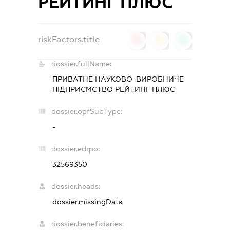
РЕЙТИНГ ПЛЮС
riskFactors.title
0
0
0
dossier.fullName:
ПРИВАТНЕ НАУКОВО-ВИРОБНИЧЕ
ПІДПРИЄМСТВО РЕЙТИНГ ПЛЮС
dossier.opfSubType:
-
dossier.edrpo:
32569350
dossier.heads:
dossier.missingData
dossier.beneficiaries: