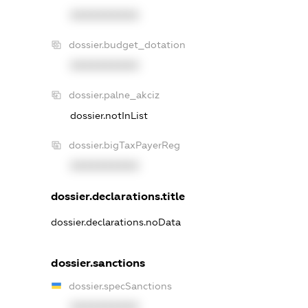
XXXXXXXXXX
dossier.budget_dotation
XXXXXXXXXX
dossier.palne_akciz
dossier.notInList
dossier.bigTaxPayerReg
XXXXXXXXXX
dossier.declarations.title
dossier.declarations.noData
dossier.sanctions
dossier.specSanctions
XXXXXXXXXX