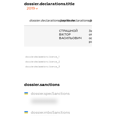
dossier.declarations.title
2019
dossier.declarations.pepName
dossier.declarations.personName
dossier.declarati
СТРАШНОЙ
Заробітна плата
ВІКТОР
отримана за
ВАСИЛЬОВИЧ
основним місцем
роботи
dossier.declarations.license_1
dossier.declarations.license_2
dossier.declarations.license_3
dossier.sanctions
dossier.specSanctions
XXXXXXXXXX
dossier.rnboSanctions