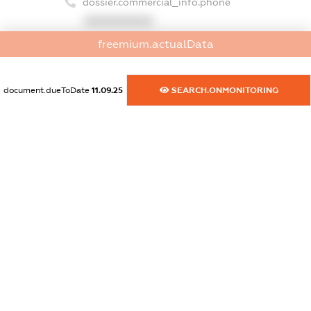
dossier.commercial_info.phone
XXXXXXXXXX
freemium.actualData
dossier.commercial_info.fax
XXXXXXXXXX
document.dueToDate
11.09.25
SEARCH.ONMONITORING
dossier.commercial_info.email
XXXXXXXXXX
dossier.commercial_info.website
XXXXXXXXXX
dossier.commercial_info.activity
XXXXXXXXXX
freemium.exampleText_1
freemium.exampleText_2
freemium.anonymousPerSearch2