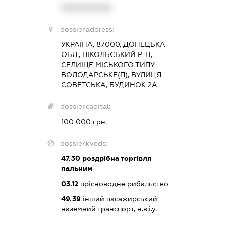
XXXXXXXXXX
dossier.address:
УКРАЇНА, 87000, ДОНЕЦЬКА
ОБЛ., НІКОЛЬСЬКИЙ Р-Н,
СЕЛИЩЕ МІСЬКОГО ТИПУ
ВОЛОДАРСЬКЕ(П), ВУЛИЦЯ
СОВЕТСЬКА, БУДИНОК 2А
dossier.capital:
100 000 грн.
dossier.kveds:
47.30
роздрібна торгівля
пальним
03.12
прісноводне рибальство
49.39
інший пасажирський
наземний транспорт, н.в.і.у.