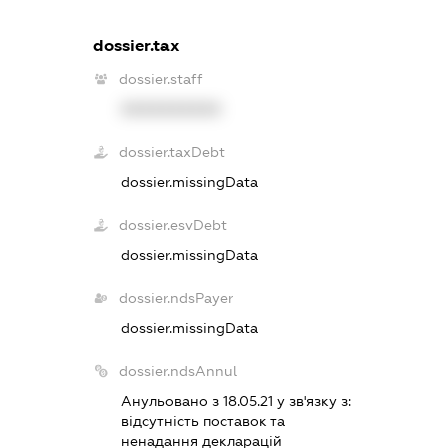
dossier.tax
dossier.staff
XXXXXXXXXX
dossier.taxDebt
dossier.missingData
dossier.esvDebt
dossier.missingData
dossier.ndsPayer
dossier.missingData
dossier.ndsAnnul
Анульовано з 18.05.21 у зв'язку з:
вiдсутнiсть поставок та
ненадання декларацiй