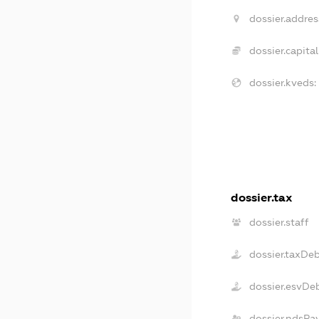
dossier.addres
dossier.capital
dossier.kveds:
dossier.tax
dossier.staff
dossier.taxDe
dossier.esvDe
dossier.ndsPa