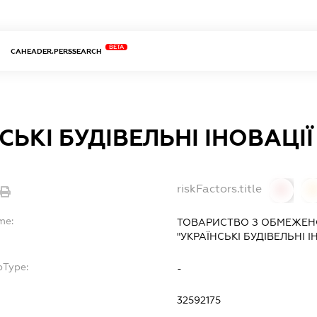
BETA
CAHEADER.PERSSEARCH
СЬКІ БУДІВЕЛЬНІ ІНОВАЦІЇ
riskFactors.title
0
0
me:
ТОВАРИСТВО З ОБМЕЖЕН
"УКРАЇНСЬКІ БУДІВЕЛЬНІ І
bType:
-
32592175