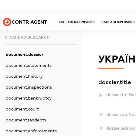
CONTR AGENT
CAHEADER.COMPANIES
CAHEADER.PERSONS
CAHEADER.SEARCH
document.dossier
УКРАЇН
document.statements
document.history
dossier.title
document.inspections
dossier.fullNa
document.bankruptcy
document.court
dossier.opfSu
document.taxdebts
dossier.edrpo:
document.enforcements