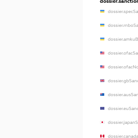
dossier.sanctio
dossier.specS
dossier.rnboS
dossier.amkuB
dossier.ofacS
dossier.ofac
dossier.gbSan
dossier.ausSa
dossier.euSan
dossier.japan
dossier.canad