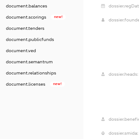
document.balances
dossier.regDat
document.scorings
new!
dossier.found
document.tenders
document.publicfunds
document.ved
document.semantrum
document.relationships
dossier.heads:
document.licenses
new!
dossier.benefic
dossier.smida: