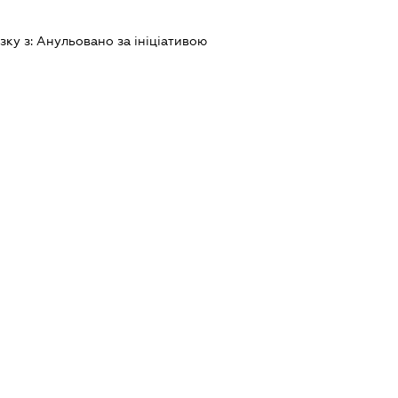
зку з:
Анульовано за iнiцiативою