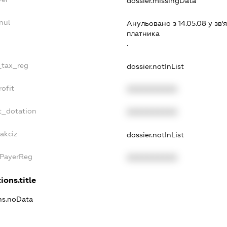
dossier.missingData
nul
Анульовано з 14.05.08 у зв'я
платника
.
e_tax_reg
dossier.notInList
rofit
XXXXXXXXXX
t_dotation
XXXXXXXXXX
akciz
dossier.notInList
xPayerReg
XXXXXXXXXX
ions.title
ons.noData