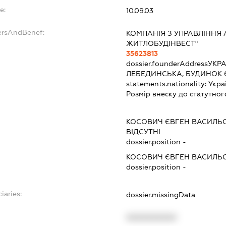
e:
10.09.03
ersAndBenef:
КОМПАНІЯ З УПРАВЛІННЯ 
ЖИТЛОБУДІНВЕСТ"
35623813
dossier.founderAddress
УКРА
ЛЕБЕДИНСЬКА, БУДИНОК 
statements.nationality:
Укра
Розмір внеску до статутног
КОСОВИЧ ЄВГЕН ВАСИЛЬ
ВІДСУТНІ
dossier.position -
КОСОВИЧ ЄВГЕН ВАСИЛЬ
dossier.position -
iaries:
dossier.missingData
XXXXXXXXXX