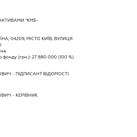
АКТИВАМИ "КМБ-
ЇНА, 04209, МІСТО КИЇВ, ВУЛИЦЯ
6
їна
о фонду (грн.):
27 880 000
(100 %)
ОВИЧ
-
ПІДПИСАНТ
ВІДОМОСТІ
ОВИЧ
-
КЕРІВНИК