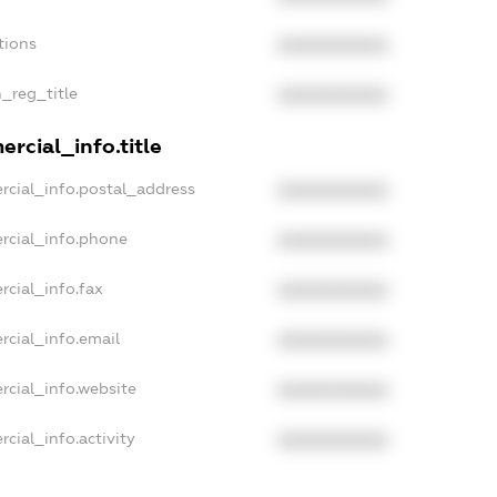
tions
XXXXXXXXXX
n_reg_title
XXXXXXXXXX
rcial_info.title
rcial_info.postal_address
XXXXXXXXXX
rcial_info.phone
XXXXXXXXXX
rcial_info.fax
XXXXXXXXXX
rcial_info.email
XXXXXXXXXX
rcial_info.website
XXXXXXXXXX
cial_info.activity
XXXXXXXXXX