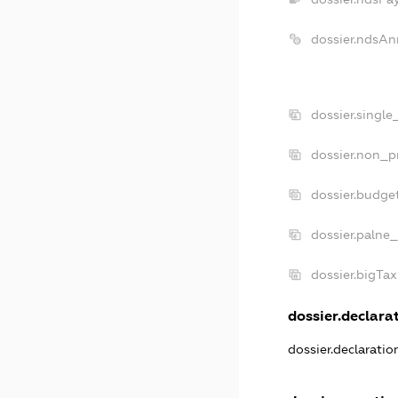
dossier.ndsAn
dossier.singl
dossier.non_p
dossier.budge
dossier.palne_
dossier.bigTa
dossier.declarat
dossier.declarati