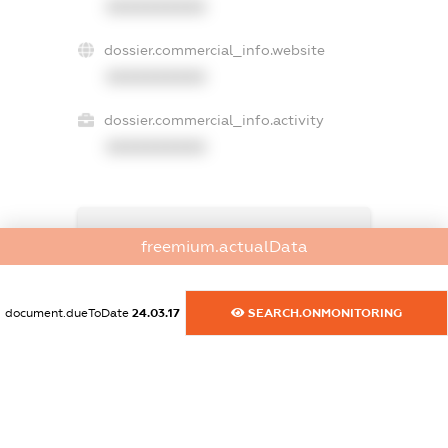
XXXXXXXXXX
dossier.commercial_info.website
XXXXXXXXXX
dossier.commercial_info.activity
XXXXXXXXXX
freemium.exampleText_1
freemium.actualData
freemium.exampleText_2
freemium.anonymousPerSearch2
FREEMIUM.DETAILS
document.dueToDate
24.03.17
SEARCH.ONMONITORING
FREEMIUM.REGISTER