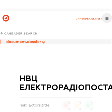
CAHEADER.GETTEST
CAHEADER.SEARCH
document.dossier
НВЦ
ЕЛЕКТРОРАДІОПОСТ
riskFactors.title
0
0
0