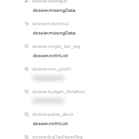
dossier.ndsPayer
dossier.missingData
dossier.ndsAnnul
dossier.missingData
dossier.single_tax_reg
dossier.notInList
dossier.non_profit
XXXXXXXXXX
dossier.budget_dotation
XXXXXXXXXX
dossier.palne_akciz
dossier.notInList
dossier.bigTaxPayerReg