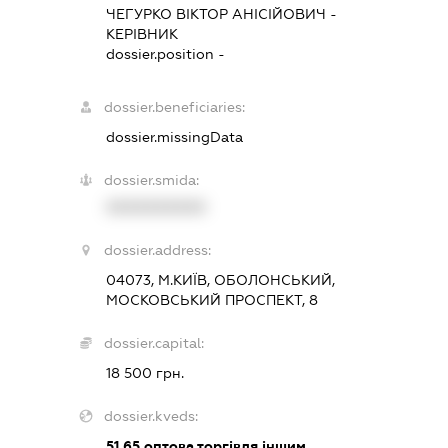
ЧЕГУРКО ВІКТОР АНІСІЙОВИЧ
-
КЕРІВНИК
dossier.position -
dossier.beneficiaries:
dossier.missingData
dossier.smida:
XXXXXXXXXX
dossier.address:
04073, М.КИЇВ, ОБОЛОНСЬКИЙ,
МОСКОВСЬКИЙ ПРОСПЕКТ, 8
dossier.capital:
18 500 грн.
dossier.kveds:
51.65
оптова торгівля іншим