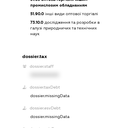
промисловим обладнанням
51.90.0
інші види оптової торгівлі
73.10.0
дослідження та розробки в
галузі природничих та технічних
наук
dossier.tax
dossier.staff
XXXXXXXXXX
dossier.taxDebt
dossier.missingData
dossier.esvDebt
dossier.missingData