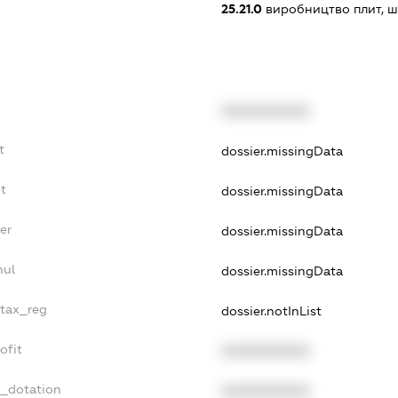
25.21.0
виробництво плит, шт
XXXXXXXXXX
t
dossier.missingData
t
dossier.missingData
er
dossier.missingData
nul
dossier.missingData
_tax_reg
dossier.notInList
ofit
XXXXXXXXXX
t_dotation
XXXXXXXXXX