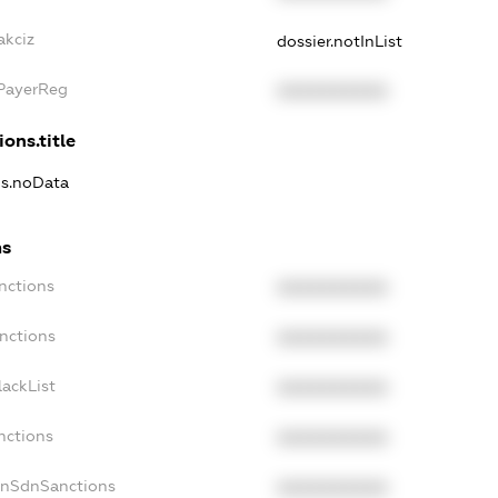
akciz
dossier.notInList
xPayerReg
XXXXXXXXXX
ions.title
ns.noData
ns
nctions
XXXXXXXXXX
nctions
XXXXXXXXXX
ackList
XXXXXXXXXX
nctions
XXXXXXXXXX
onSdnSanctions
XXXXXXXXXX