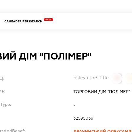
BETA
CAHEADER.PERSSEARCH
ИЙ ДІМ "ПОЛІМЕР"
riskFactors.title
0
0
me:
ТОРГОВИЙ ДІМ "ПОЛІМЕР"
bType:
-
32595039
ersAndBenef:
ДРАЧИНСЬКИЙ ОЛЕКСАНД