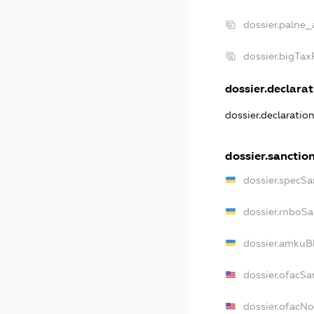
dossier.palne_
dossier.bigTa
dossier.declarat
dossier.declaratio
dossier.sanctio
dossier.specSa
dossier.rnboSa
dossier.amkuBl
dossier.ofacSa
dossier.ofacN