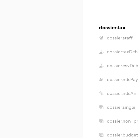
dossier.tax
dossier.staff
dossier.taxDeb
dossier.esvDeb
dossier.ndsPay
dossier.ndsAn
dossier.single
dossier.non_pr
dossier.budge