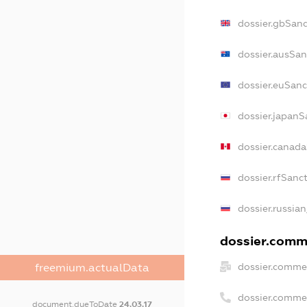
dossier.gbSanc
dossier.ausSan
dossier.euSanc
dossier.japanS
dossier.canad
dossier.rfSanc
dossier.russian
dossier.comme
dossier.commer
freemium.actualData
dossier.comme
document.dueToDate
24.03.17