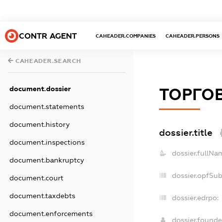
CONTR AGENT
CAHEADER.COMPANIES
CAHEADER.PERSONS
CAHEADER.SEARCH
document.dossier
ТОРГОВ
document.statements
document.history
dossier.title
document.inspections
dossier.fullNa
document.bankruptcy
dossier.opfSu
document.court
document.taxdebts
dossier.edrpo:
document.enforcements
dossier.found