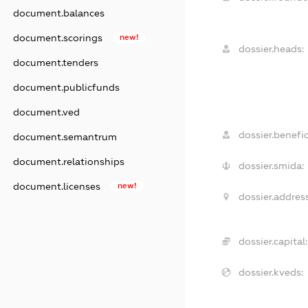
document.balances
document.scorings
new!
dossier.heads:
document.tenders
document.publicfunds
document.ved
dossier.benefic
document.semantrum
document.relationships
dossier.smida:
document.licenses
new!
dossier.address
dossier.capital:
dossier.kveds: