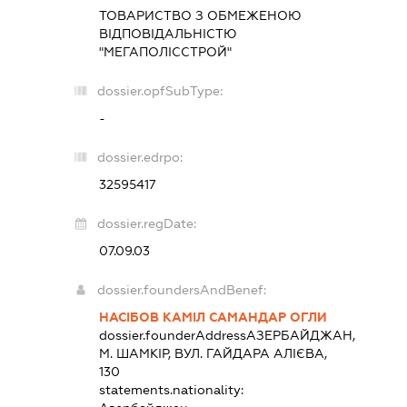
ТОВАРИСТВО З ОБМЕЖЕНОЮ
ВІДПОВІДАЛЬНІСТЮ
"МЕГАПОЛІССТРОЙ"
dossier.opfSubType:
-
dossier.edrpo:
32595417
dossier.regDate:
07.09.03
dossier.foundersAndBenef:
НАСІБОВ КАМІЛ САМАНДАР ОГЛИ
dossier.founderAddress
АЗЕРБАЙДЖАН,
М. ШАМКІР, ВУЛ. ГАЙДАРА АЛІЄВА,
130
statements.nationality: