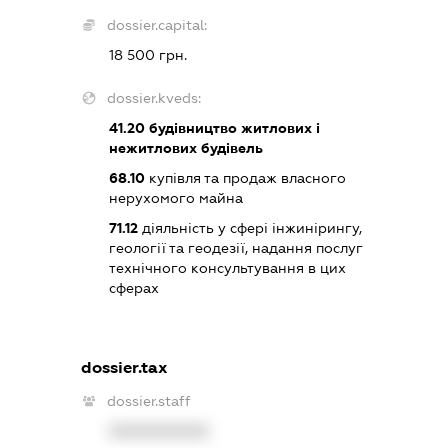
dossier.capital:
18 500 грн.
dossier.kveds:
41.20
будівництво житлових і
нежитлових будівель
68.10
купівля та продаж власного
нерухомого майна
71.12
діяльність у сфері інжинірингу,
геології та геодезії, надання послуг
технічного консультування в цих
сферах
dossier.tax
dossier.staff
XXXXXXXXXX