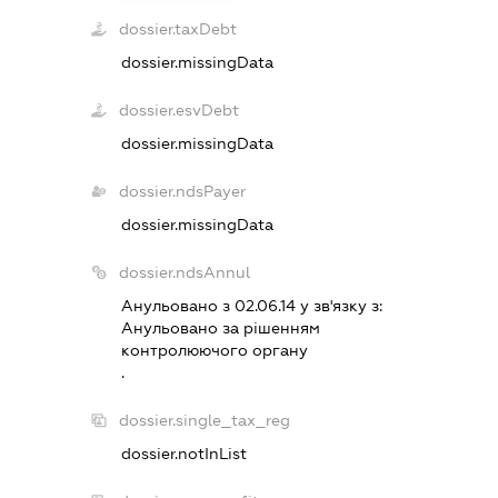
dossier.taxDebt
dossier.missingData
dossier.esvDebt
dossier.missingData
dossier.ndsPayer
dossier.missingData
dossier.ndsAnnul
Анульовано з 02.06.14 у зв'язку з:
Анульовано за рiшенням
контролюючого органу
.
dossier.single_tax_reg
dossier.notInList