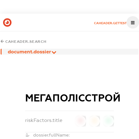
CAHEADER.GETTEST
CAHEADER.SEARCH
document.dossier
МЕГАПОЛІССТРОЙ
riskFactors.title
0
0
0
dossier.fullName: