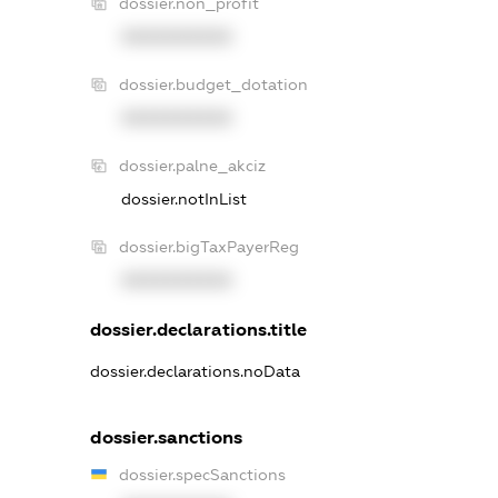
dossier.non_profit
XXXXXXXXXX
dossier.budget_dotation
XXXXXXXXXX
dossier.palne_akciz
dossier.notInList
dossier.bigTaxPayerReg
XXXXXXXXXX
dossier.declarations.title
dossier.declarations.noData
dossier.sanctions
dossier.specSanctions