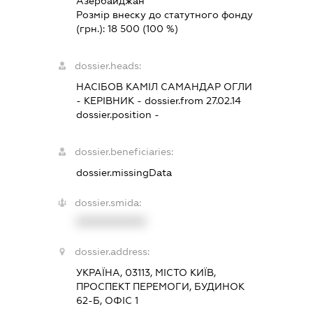
Азербайджан
Розмір внеску до статутного фонду
(грн.):
18 500
(100 %)
dossier.heads:
НАСІБОВ КАМІЛ САМАНДАР ОГЛИ
-
КЕРІВНИК
- dossier.from 27.02.14
dossier.position -
dossier.beneficiaries:
dossier.missingData
dossier.smida:
XXXXXXXXXX
dossier.address:
УКРАЇНА, 03113, МІСТО КИЇВ,
ПРОСПЕКТ ПЕРЕМОГИ, БУДИНОК
62-Б, ОФІС 1