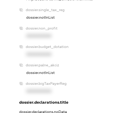
dossier.single_tax_reg
dossier.notInList
dossier.non_profit
XXXXXXXXXX
dossier.budget_dotation
XXXXXXXXXX
dossier.palne_akciz
dossier.notInList
dossier.bigTaxPayerReg
XXXXXXXXXX
dossier.declarations.title
dossier.declarations.noData