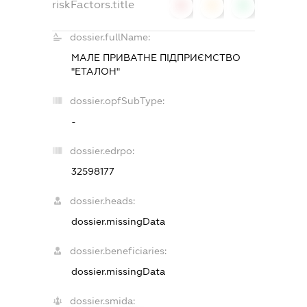
riskFactors.title
0
0
0
dossier.fullName:
МАЛЕ ПРИВАТНЕ ПІДПРИЄМСТВО
"ЕТАЛОН"
dossier.opfSubType:
-
dossier.edrpo:
32598177
dossier.heads:
dossier.missingData
dossier.beneficiaries:
dossier.missingData
dossier.smida: