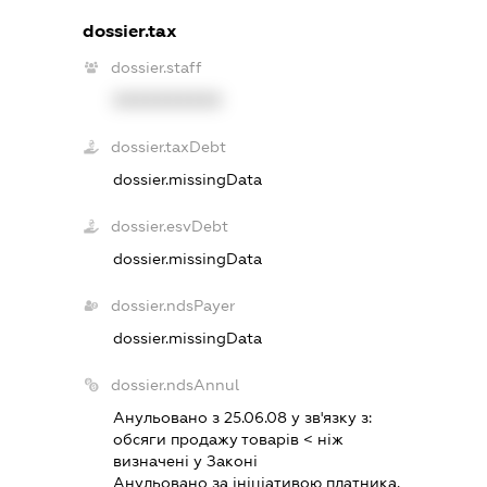
dossier.tax
dossier.staff
XXXXXXXXXX
dossier.taxDebt
dossier.missingData
dossier.esvDebt
dossier.missingData
dossier.ndsPayer
dossier.missingData
dossier.ndsAnnul
Анульовано з 25.06.08 у зв'язку з:
обсяги продажу товарiв < нiж
визначенi у Законi
Анульовано за iнiцiативою платника.