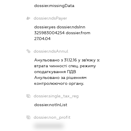
dossier.missingData
dossier.ndsPayer
dossier.yes
dossier.ndsInn
325983004254
dossier.from
27.04.04
dossier.ndsAnnul
Анульовано з 31.12.16 у зв'язку з:
втрата чинностi спец. режиму
оподаткування ПДВ
Анульовано за рiшенням
контролюючого органу.
dossier.single_tax_reg
dossier.notInList
dossier.non_profit
XXXXXXXXXX