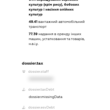
культур (крім рису), бобових
культур і насіння олійних
культур
49.41
вантажний автомобільний
транспорт
77.39
надання в оренду інших
машин, устатковання та товарів,
н.в.і.у.
dossier.tax
dossier.staff
XXXXXXXXXX
dossier.taxDebt
dossier.missingData
dossier.esvDebt