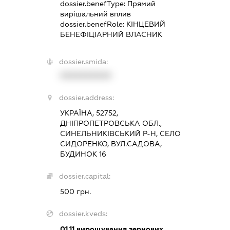
dossier.benefType:
Прямий
вирішальний вплив
dossier.benefRole:
КІНЦЕВИЙ
БЕНЕФІЦІАРНИЙ ВЛАСНИК
dossier.smida:
XXXXXXXXXX
dossier.address:
УКРАЇНА, 52752,
ДНІПРОПЕТРОВСЬКА ОБЛ.,
СИНЕЛЬНИКІВСЬКИЙ Р-Н, СЕЛО
СИДОРЕНКО, ВУЛ.САДОВА,
БУДИНОК 16
dossier.capital:
500 грн.
dossier.kveds:
01.11
вирощування зернових