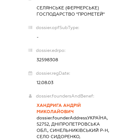
СЕЛЯНСЬКЕ (ФЕРМЕРСЬКЕ)
ГОСПОДАРСТВО "ПРОМЕТЕЙ"
dossier.opfSubType:
-
dossier.edrpo:
32598308
dossier.regDate:
12.08.03
dossier.foundersAndBenef:
ХАНДРИГА АНДРІЙ
МИКОЛАЙОВИЧ
dossier.founderAddress
УКРАЇНА,
52752, ДНІПРОПЕТРОВСЬКА
ОБЛ., СИНЕЛЬНИКІВСЬКИЙ Р-Н,
СЕЛО СИДОРЕНКО,