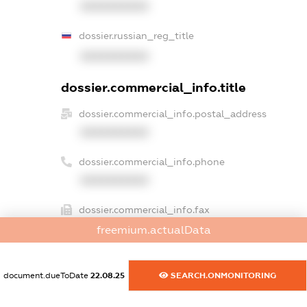
XXXXXXXXXX
dossier.russian_reg_title
XXXXXXXXXX
dossier.commercial_info.title
dossier.commercial_info.postal_address
XXXXXXXXXX
dossier.commercial_info.phone
XXXXXXXXXX
dossier.commercial_info.fax
XXXXXXXXXX
freemium.actualData
dossier.commercial_info.email
XXXXXXXXXX
document.dueToDate
22.08.25
SEARCH.ONMONITORING
dossier.commercial_info.website