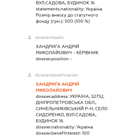
ВУЛ.САДОВА, БУДИНОК 16
statements.nationality:
Україна
Розмір внеску до статутного
фонду (грн.):
500
(100 %)
dossier.heads:
ХАНДРИГА АНДРІЙ
МИКОЛАЙОВИЧ
-
КЕРІВНИК
dossier.position -
dossier.beneficiaries:
ХАНДРИГА АНДРІЙ
МИКОЛАЙОВИЧ
dossier.address:
УКРАЇНА, 52752,
ДНІПРОПЕТРОВСЬКА ОБЛ.,
СИНЕЛЬНИКІВСЬКИЙ Р-Н, СЕЛО
СИДОРЕНКО, ВУЛ.САДОВА,
БУДИНОК 16
dossier.nationality:
Україна
dossier.benefInterest:
100