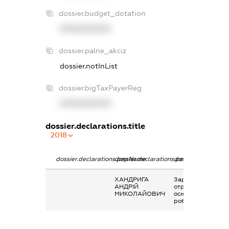
dossier.budget_dotation
XXXXXXXXXX
dossier.palne_akciz
dossier.notInList
dossier.bigTaxPayerReg
XXXXXXXXXX
dossier.declarations.title
2018
dossier.declarations.pepName
dossier.declarations.personName
dossier.declaratio
ХАНДРИГА
Заробітна плата
АНДРІЙ
отримана за
МИКОЛАЙОВИЧ
основним місцем
роботи