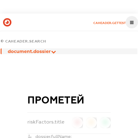
CAHEADER.GETTEST
CAHEADER.SEARCH
document.dossier
ПРОМЕТЕЙ
riskFactors.title
0
0
0
dossier.fullName: