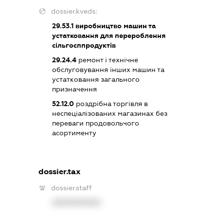
dossier.kveds:
29.53.1
виробництво машин та
устатковання для перероблення
сільгосппродуктів
29.24.4
ремонт і технічне
обслуговування інших машин та
устатковання загального
призначення
52.12.0
роздрібна торгівля в
неспеціалізованих магазинах без
переваги продовольчого
асортименту
dossier.tax
dossier.staff
XXXXXXXXXX