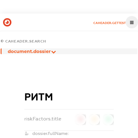
CAHEADER.GETTEST
CAHEADER.SEARCH
document.dossier
РИТМ
riskFactors.title
0
0
0
dossier.fullName: