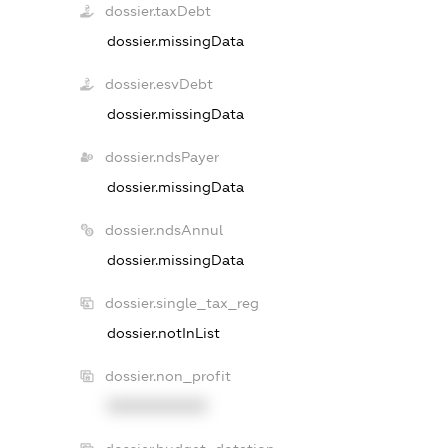
dossier.taxDebt
dossier.missingData
dossier.esvDebt
dossier.missingData
dossier.ndsPayer
dossier.missingData
dossier.ndsAnnul
dossier.missingData
dossier.single_tax_reg
dossier.notInList
dossier.non_profit
XXXXXXXXXX