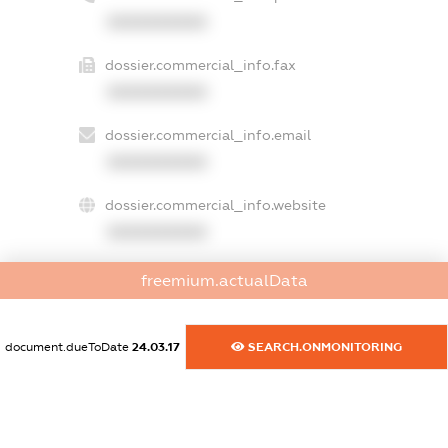
XXXXXXXXXX
dossier.commercial_info.fax
XXXXXXXXXX
dossier.commercial_info.email
XXXXXXXXXX
dossier.commercial_info.website
XXXXXXXXXX
dossier.commercial_info.activity
freemium.actualData
XXXXXXXXXX
document.dueToDate
24.03.17
SEARCH.ONMONITORING
freemium.exampleText_1
freemium.exampleText_2
freemium.anonymousPerSearch2