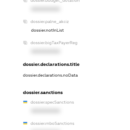
dossier.budget_dotation
XXXXXXXXXX
dossier.palne_akciz
dossier.notInList
dossier.bigTaxPayerReg
XXXXXXXXXX
dossier.declarations.title
dossier.declarations.noData
dossier.sanctions
dossier.specSanctions
XXXXXXXXXX
dossier.rnboSanctions