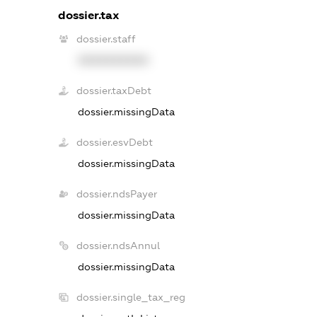
dossier.tax
dossier.staff
XXXXXXXXXX
dossier.taxDebt
dossier.missingData
dossier.esvDebt
dossier.missingData
dossier.ndsPayer
dossier.missingData
dossier.ndsAnnul
dossier.missingData
dossier.single_tax_reg