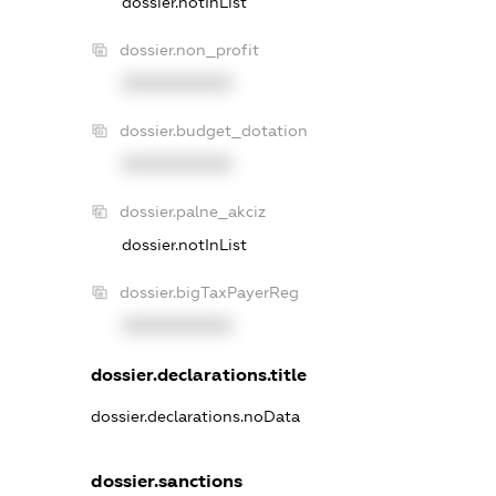
dossier.notInList
dossier.non_profit
XXXXXXXXXX
dossier.budget_dotation
XXXXXXXXXX
dossier.palne_akciz
dossier.notInList
dossier.bigTaxPayerReg
XXXXXXXXXX
dossier.declarations.title
dossier.declarations.noData
dossier.sanctions