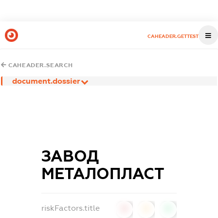
CAHEADER.GETTEST
CAHEADER.SEARCH
document.dossier
ЗАВОД
МЕТАЛОПЛАСТ
riskFactors.title
0
0
0