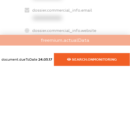
dossier.commercial_info.email
XXXXXXXXXX
dossier.commercial_info.website
XXXXXXXXXX
freemium.actualData
dossier.commercial_info.activity
XXXXXXXXXX
document.dueToDate
24.03.17
SEARCH.ONMONITORING
freemium.exampleText_1
freemium.exampleText_2
freemium.anonymousPerSearch2
FREEMIUM.DETAILS
FREEMIUM.REGISTER