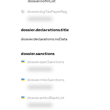
dossier.notInList
dossier.bigTaxPayerReg
XXXXXXXXXX
dossier.declarations.title
dossier.declarations.noData
dossier.sanctions
dossier.specSanctions
XXXXXXXXXX
dossier.rnboSanctions
XXXXXXXXXX
dossier.amkuBlackList
XXXXXXXXXX