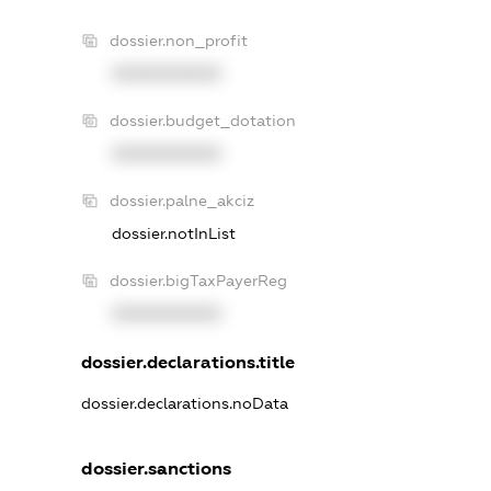
dossier.non_profit
XXXXXXXXXX
dossier.budget_dotation
XXXXXXXXXX
dossier.palne_akciz
dossier.notInList
dossier.bigTaxPayerReg
XXXXXXXXXX
dossier.declarations.title
dossier.declarations.noData
dossier.sanctions