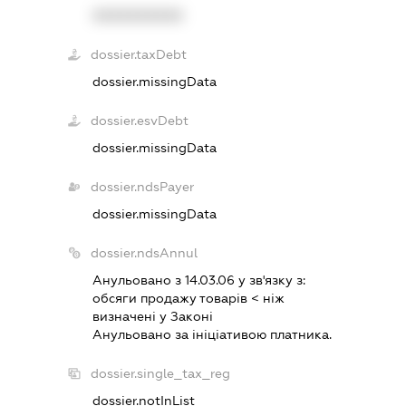
XXXXXXXXXX
dossier.taxDebt
dossier.missingData
dossier.esvDebt
dossier.missingData
dossier.ndsPayer
dossier.missingData
dossier.ndsAnnul
Анульовано з 14.03.06 у зв'язку з:
обсяги продажу товарiв < нiж
визначенi у Законi
Анульовано за iнiцiативою платника.
dossier.single_tax_reg
dossier.notInList