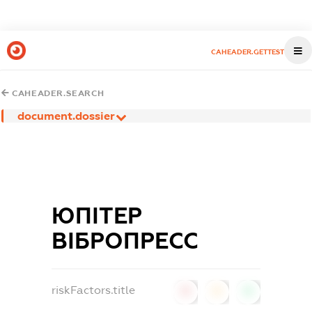
CAHEADER.GETTEST
CAHEADER.SEARCH
document.dossier
ЮПІТЕР
ВІБРОПРЕСС
riskFactors.title
0
0
0