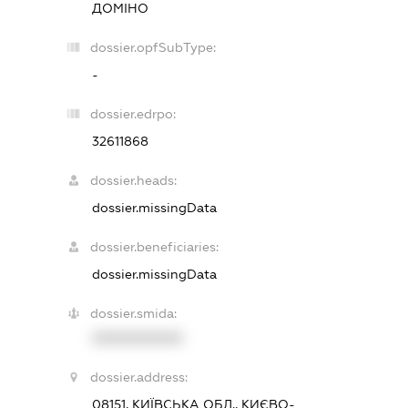
ДОМІНО
dossier.opfSubType:
-
dossier.edrpo:
32611868
dossier.heads:
dossier.missingData
dossier.beneficiaries:
dossier.missingData
dossier.smida:
XXXXXXXXXX
dossier.address:
08151, КИЇВСЬКА ОБЛ., КИЄВО-