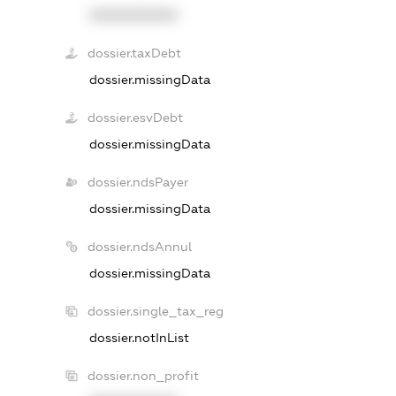
XXXXXXXXXX
dossier.taxDebt
dossier.missingData
dossier.esvDebt
dossier.missingData
dossier.ndsPayer
dossier.missingData
dossier.ndsAnnul
dossier.missingData
dossier.single_tax_reg
dossier.notInList
dossier.non_profit