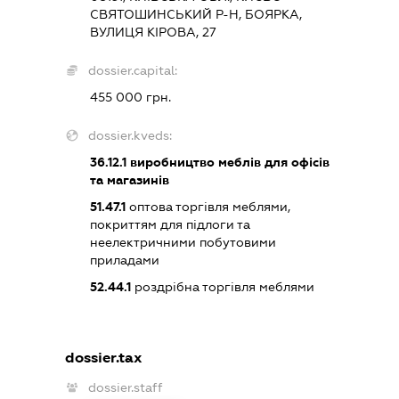
СВЯТОШИНСЬКИЙ Р-Н, БОЯРКА,
ВУЛИЦЯ КІРОВА, 27
dossier.capital:
455 000 грн.
dossier.kveds:
36.12.1
виробництво меблів для офісів
та магазинів
51.47.1
оптова торгівля меблями,
покриттям для підлоги та
неелектричними побутовими
приладами
52.44.1
роздрібна торгівля меблями
dossier.tax
dossier.staff