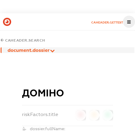
CAHEADER.GETTEST
CAHEADER.SEARCH
document.dossier
ДОМІНО
riskFactors.title
0
0
0
dossier.fullName: