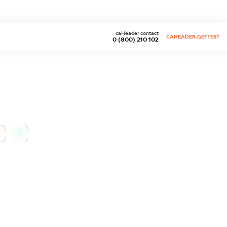
caHeader.contact
CAHEADER.GETTEST
0 (800) 210 102
0