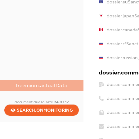
dossier.euSanc
dossier.japanS
dossier.canada
dossier.rfSanct
dossier.russian
dossier.comme
dossier.commer
freemium.actualData
dossier.commer
document.dueToDate
24.03.17
SEARCH.ONMONITORING
dossier.commer
dossier.commer