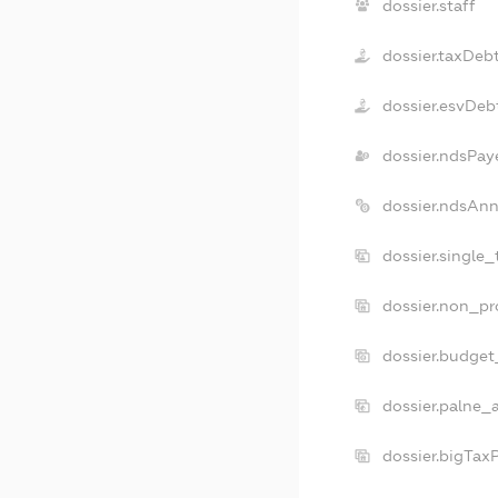
dossier.staff
dossier.taxDeb
dossier.esvDeb
dossier.ndsPay
dossier.ndsAnn
dossier.single
dossier.non_pr
dossier.budget
dossier.palne_
dossier.bigTax