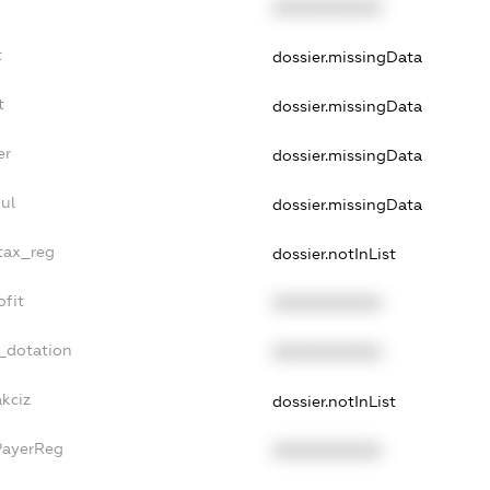
XXXXXXXXXX
t
dossier.missingData
t
dossier.missingData
er
dossier.missingData
ul
dossier.missingData
_tax_reg
dossier.notInList
ofit
XXXXXXXXXX
_dotation
XXXXXXXXXX
akciz
dossier.notInList
PayerReg
XXXXXXXXXX