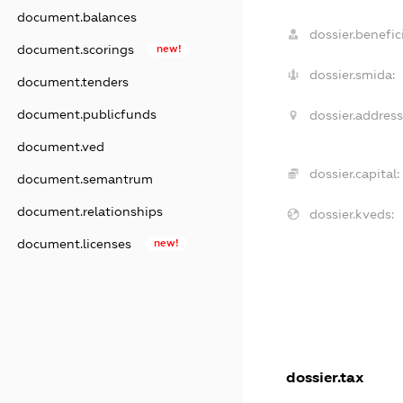
document.balances
dossier.benefici
document.scorings
new!
dossier.smida:
document.tenders
document.publicfunds
dossier.address
document.ved
dossier.capital:
document.semantrum
document.relationships
dossier.kveds:
document.licenses
new!
dossier.tax