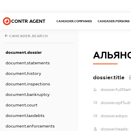
CONTR AGENT
CAHEADER.COMPANIES
CAHEADER.PERSONS
CAHEADER.SEARCH
АЛЬЯНС
document.dossier
document.statements
document.history
dossier.title
document.inspections
dossier.fullNam
document.bankruptcy
dossier.opfSub
document.court
document.taxdebts
dossier.edrpo:
document.enforcements
dossier.heads: