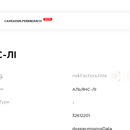
BETA
CAHEADER.PERSSEARCH
-ЛІ
riskFactors.title
0
0
e:
АЛЬЯНС-ЛІ
Type:
-
32612201
dossier.missingData