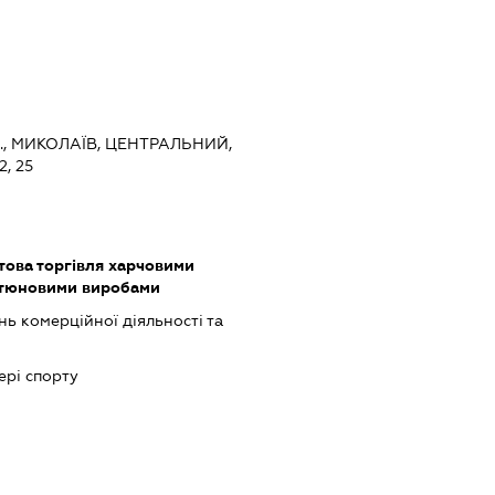
., МИКОЛАЇВ, ЦЕНТРАЛЬНИЙ,
, 25
това торгівля харчовими
ютюновими виробами
ь комерційної діяльності та
ері спорту