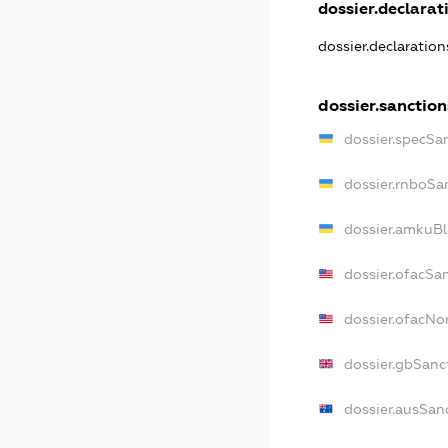
dossier.declarati
dossier.declaratio
dossier.sanction
dossier.specSa
dossier.rnboSa
dossier.amkuBl
dossier.ofacSa
dossier.ofacN
dossier.gbSanc
dossier.ausSan