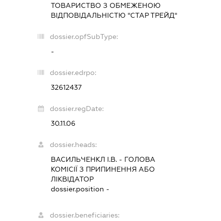
ТОВАРИСТВО З ОБМЕЖЕНОЮ
ВІДПОВІДАЛЬНІСТЮ "СТАР ТРЕЙД"
dossier.opfSubType:
-
dossier.edrpo:
32612437
dossier.regDate:
30.11.06
dossier.heads:
ВАСИЛЬЧЕНКЛ І.В.
-
ГОЛОВА
КОМІСІЇ З ПРИПИНЕННЯ АБО
ЛІКВІДАТОР
dossier.position -
dossier.beneficiaries: