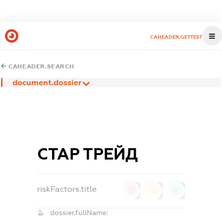
CAHEADER.GETTEST
CAHEADER.SEARCH
document.dossier
СТАР ТРЕЙД
riskFactors.title
0
0
0
dossier.fullName: