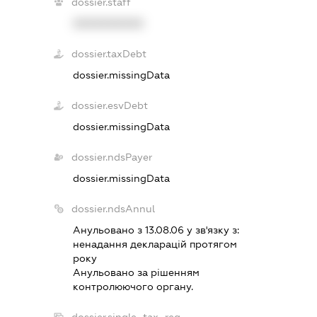
dossier.staff
XXXXXXXXXX
dossier.taxDebt
dossier.missingData
dossier.esvDebt
dossier.missingData
dossier.ndsPayer
dossier.missingData
dossier.ndsAnnul
Анульовано з 13.08.06 у зв'язку з:
ненадання декларацiй протягом
року
Анульовано за рiшенням
контролюючого органу.
dossier.single_tax_reg