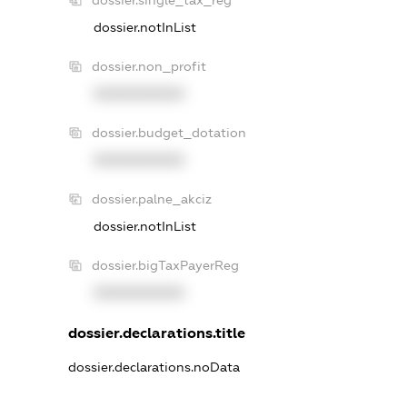
dossier.notInList
dossier.non_profit
XXXXXXXXXX
dossier.budget_dotation
XXXXXXXXXX
dossier.palne_akciz
dossier.notInList
dossier.bigTaxPayerReg
XXXXXXXXXX
dossier.declarations.title
dossier.declarations.noData