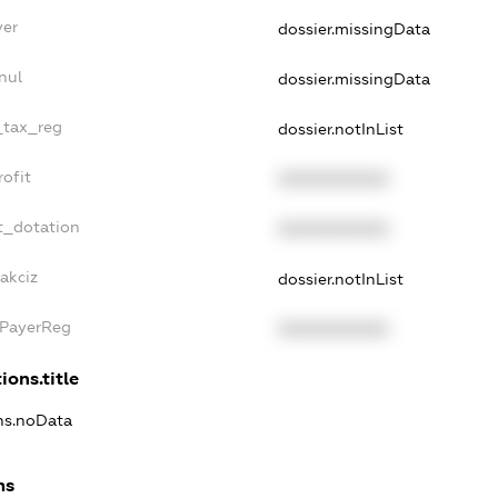
yer
dossier.missingData
nul
dossier.missingData
e_tax_reg
dossier.notInList
rofit
XXXXXXXXXX
t_dotation
XXXXXXXXXX
akciz
dossier.notInList
xPayerReg
XXXXXXXXXX
ions.title
ons.noData
ns