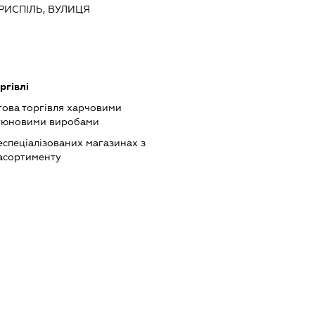
ОРИСПІЛЬ, ВУЛИЦЯ
ргівлі
това торгівля харчовими
ютюновими виробами
еспеціалізованих магазинах з
асортименту