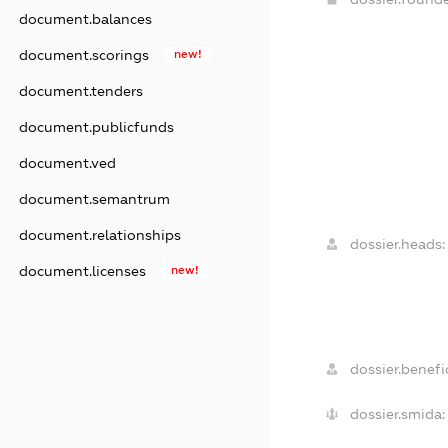
document.balances
document.scorings
new!
document.tenders
document.publicfunds
document.ved
document.semantrum
document.relationships
dossier.heads:
document.licenses
new!
dossier.benefic
dossier.smida: