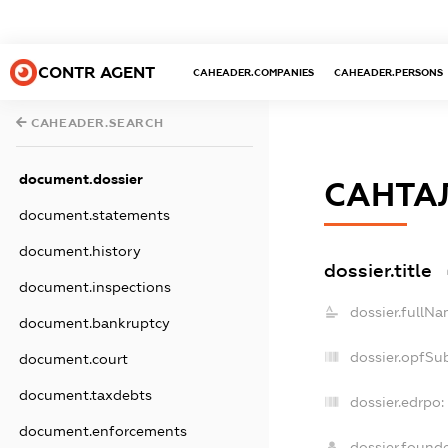
CONTR AGENT
CAHEADER.COMPANIES
CAHEADER.PERSONS
CAHEADER.SEARCH
document.dossier
САНТА
document.statements
document.history
dossier.title
document.inspections
dossier.fullNa
document.bankruptcy
dossier.opfSu
document.court
document.taxdebts
dossier.edrpo:
document.enforcements
dossier.found