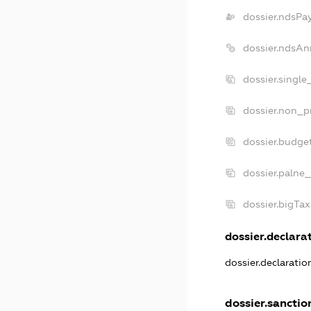
dossier.ndsPa
dossier.ndsAn
dossier.singl
dossier.non_p
dossier.budge
dossier.palne_
dossier.bigTa
dossier.declarat
dossier.declarati
dossier.sanctio