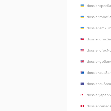
dossier.specS
dossier.rnboS
dossier.amkuB
dossier.ofacS
dossier.ofac
dossier.gbSan
dossier.ausSa
dossier.euSan
dossier.japan
dossier.canad