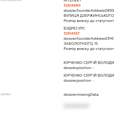
ІНТЕЛЕКТ
32614660
dossier.founderAddress
0830
ВУЛИЦЯ ДЗЕРЖИНСЬКОГО,
Розмір внеску до статутног
БУДРЕСУРС
32614557
dossier.founderAddress
0314
ЗАБОЛОТНОГО, 15
Розмір внеску до статутног
ЮРЧЕНКО СЕРГІЙ ВОЛОД
dossier.position -
ЮРЧЕНКО СЕРГІЙ ВОЛОД
dossier.position -
iaries:
dossier.missingData
XXXXXXXXXX