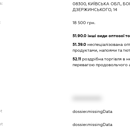
s:
08300, КИЇВСЬКА ОБЛ., Б
ДЗЕРЖИНСЬКОГО, 14
:
18 500 грн.
51.90.0
інші види оптової то
51.39.0
неспеціалізована оп
продуктами, напоями та т
52.11
роздрібна торгівля в н
перевагою продовольчого 
XXXXXXXXXX
bt
dossier.missingData
bt
dossier.missingData