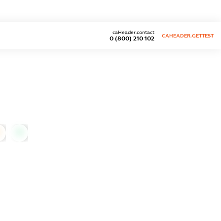
caHeader.contact
CAHEADER.GETTEST
0 (800) 210 102
0