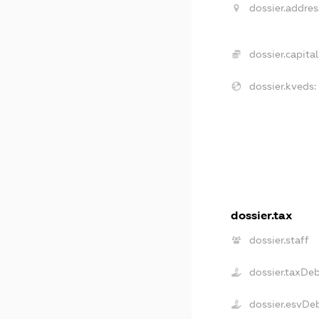
dossier.addres
dossier.capital
dossier.kveds:
dossier.tax
dossier.staff
dossier.taxDe
dossier.esvDe