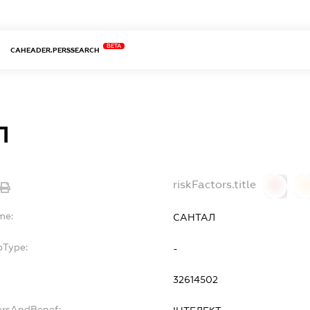
BETA
CAHEADER.PERSSEARCH
Л
riskFactors.title
0
0
me:
САНТАЛ
bType:
-
32614502
ersAndBenef: