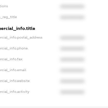
tions
XXXXXXXXXX
n_reg_title
XXXXXXXXXX
rcial_info.title
rcial_info.postal_address
XXXXXXXXXX
rcial_info.phone
XXXXXXXXXX
rcial_info.fax
XXXXXXXXXX
rcial_info.email
XXXXXXXXXX
rcial_info.website
XXXXXXXXXX
cial_info.activity
XXXXXXXXXX