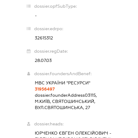
dossier.opfSubType:
-
dossier.edrpo:
32615312
dossier.regDate:
28.07.03
dossier.foundersAndBenef:
МВС УКРАЇНИ "РЕСУРСИ"
31956497
dossier.founderAddress
03115,
М.КИЇВ, СВЯТОШИНСЬКИЙ,
ВУЛ.СВЯТОШИНСЬКА, 27
dossier.heads:
ЮРЧЕНКО ЄВГЕН ОЛЕКСІЙОВИЧ
-