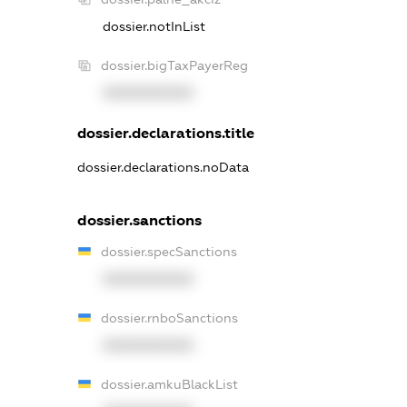
dossier.notInList
dossier.bigTaxPayerReg
XXXXXXXXXX
dossier.declarations.title
dossier.declarations.noData
dossier.sanctions
dossier.specSanctions
XXXXXXXXXX
dossier.rnboSanctions
XXXXXXXXXX
dossier.amkuBlackList