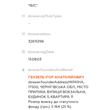
"ІБІС"
dossier.opfSubType:
-
dossier.edrpo:
32615396
dossier.regDate:
13.08.03
dossier.foundersAndBenef:
ГЕНЗЕЛЬ ІГОР АНАТОЛІЙОВИЧ
dossier.founderAddress
УКРАЇНА,
17500, ЧЕРНІГІВСЬКА ОБЛ., МІСТО
ПРИЛУКИ, ВУЛИЦЯ ВОКЗАЛЬНА,
БУДИНОК 3, КВАРТИРА 11
Розмір внеску до статутного
фонду (грн.):
5 164
(25 %)