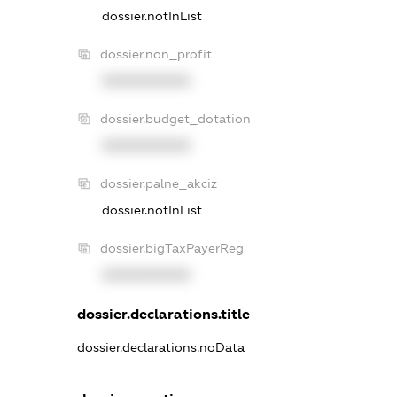
dossier.notInList
dossier.non_profit
XXXXXXXXXX
dossier.budget_dotation
XXXXXXXXXX
dossier.palne_akciz
dossier.notInList
dossier.bigTaxPayerReg
XXXXXXXXXX
dossier.declarations.title
dossier.declarations.noData