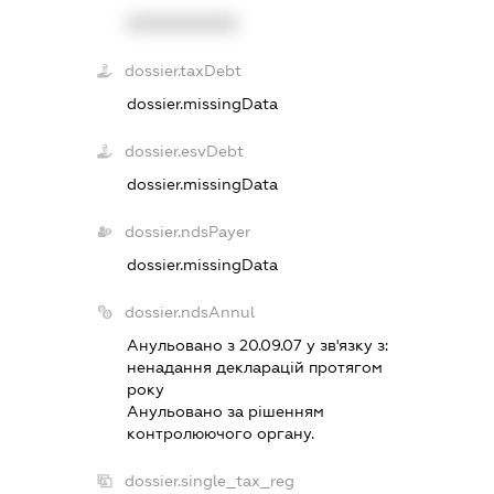
XXXXXXXXXX
dossier.taxDebt
dossier.missingData
dossier.esvDebt
dossier.missingData
dossier.ndsPayer
dossier.missingData
dossier.ndsAnnul
Анульовано з 20.09.07 у зв'язку з:
ненадання декларацiй протягом
року
Анульовано за рiшенням
контролюючого органу.
dossier.single_tax_reg