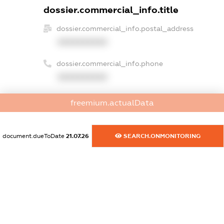
dossier.commercial_info.title
dossier.commercial_info.postal_address
XXXXXXXXXX
dossier.commercial_info.phone
XXXXXXXXXX
dossier.commercial_info.fax
freemium.actualData
XXXXXXXXXX
dossier.commercial_info.email
document.dueToDate
21.07.26
SEARCH.ONMONITORING
XXXXXXXXXX
dossier.commercial_info.website
XXXXXXXXXX
dossier.commercial_info.activity
XXXXXXXXXX