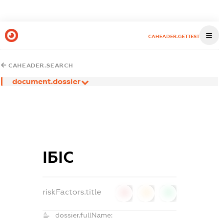
CAHEADER.GETTEST
CAHEADER.SEARCH
document.dossier
ІБІС
riskFactors.title
0
0
0
dossier.fullName: