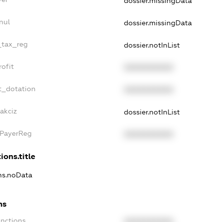
dossier.missingData
nul
dossier.missingData
e_tax_reg
dossier.notInList
rofit
XXXXXXXXXX
t_dotation
XXXXXXXXXX
akciz
dossier.notInList
xPayerReg
XXXXXXXXXX
ions.title
ons.noData
ns
anctions
XXXXXXXXXX