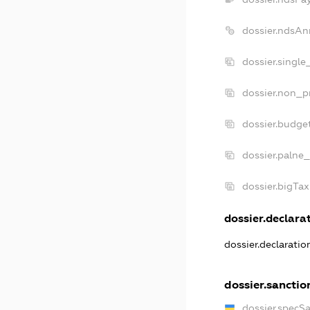
dossier.ndsAn
dossier.singl
dossier.non_p
dossier.budge
dossier.palne_
dossier.bigTa
dossier.declarat
dossier.declarati
dossier.sanctio
dossier.specS