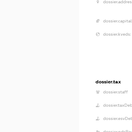
dossier.addres
dossier.capital
dossier.kveds:
dossier.tax
dossier.staff
dossier.taxDe
dossier.esvDe
dossier.ndsPa