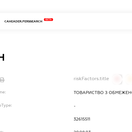
BETA
CAHEADER.PERSSEARCH
Н
riskFactors.title
0
0
me:
ТОВАРИСТВО З ОБМЕЖЕН
bType:
-
32615511
e: