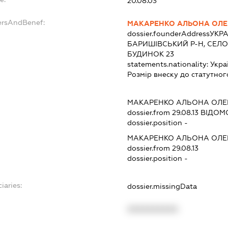
20.08.03
ersAndBenef:
МАКАРЕНКО АЛЬОНА ОЛЕ
dossier.founderAddress
УКРА
БАРИШІВСЬКИЙ Р-Н, СЕЛ
БУДИНОК 23
statements.nationality:
Укра
Розмір внеску до статутног
МАКАРЕНКО АЛЬОНА ОЛЕ
dossier.from 29.08.13
ВІДОМО
dossier.position -
МАКАРЕНКО АЛЬОНА ОЛЕ
dossier.from 29.08.13
dossier.position -
iaries:
dossier.missingData
XXXXXXXXXX