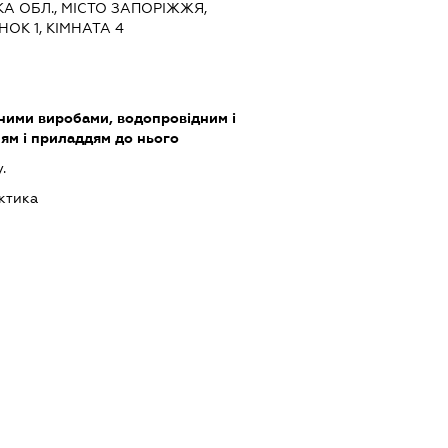
ЬКА ОБЛ., МІСТО ЗАПОРІЖЖЯ,
ОК 1, КІМНАТА 4
зними виробами, водопровідним і
ям і приладдям до нього
.
ктика