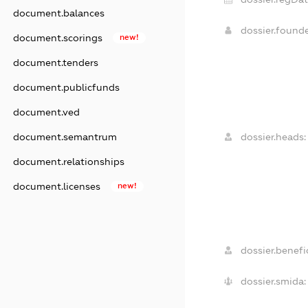
document.balances
dossier.found
document.scorings
new!
document.tenders
document.publicfunds
document.ved
document.semantrum
dossier.heads:
document.relationships
document.licenses
new!
dossier.benefic
dossier.smida: