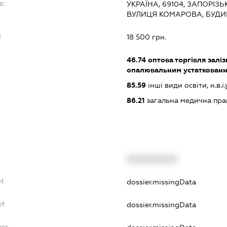
s:
УКРАЇНА, 69104, ЗАПОРІЗ
ВУЛИЦЯ КОМАРОВА, БУДИН
:
18 500 грн.
46.74
оптова торгівля залі
опалювальним устаткованн
85.59
інші види освіти, н.в.і.у
86.21
загальна медична пра
XXXXXXXXXX
bt
dossier.missingData
bt
dossier.missingData
yer