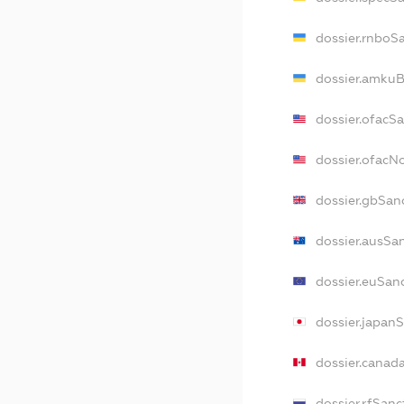
dossier.rnboS
dossier.amkuB
dossier.ofacS
dossier.ofac
dossier.gbSan
dossier.ausSa
dossier.euSan
dossier.japan
dossier.canad
dossier.rfSanc