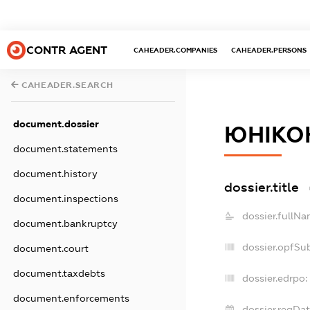
CONTR AGENT
CAHEADER.COMPANIES
CAHEADER.PERSONS
CAHEADER.SEARCH
document.dossier
ЮНІКО
document.statements
document.history
dossier.title
document.inspections
dossier.fullNa
document.bankruptcy
dossier.opfSu
document.court
document.taxdebts
dossier.edrpo:
document.enforcements
dossier.regDat