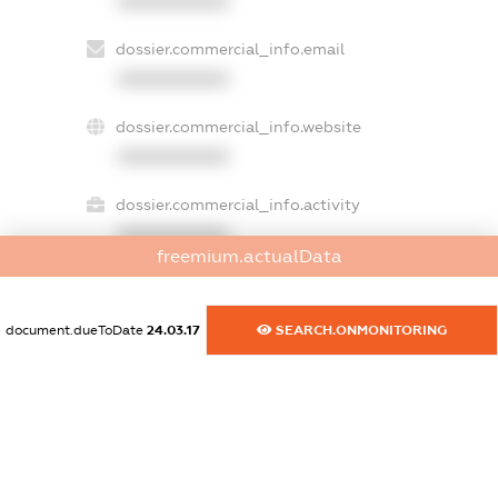
XXXXXXXXXX
dossier.commercial_info.email
XXXXXXXXXX
dossier.commercial_info.website
XXXXXXXXXX
dossier.commercial_info.activity
XXXXXXXXXX
freemium.actualData
document.dueToDate
24.03.17
SEARCH.ONMONITORING
freemium.exampleText_1
freemium.exampleText_2
freemium.anonymousPerSearch2
FREEMIUM.DETAILS
FREEMIUM.REGISTER