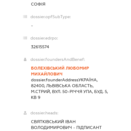
СОФІЯ
dossier.opfSubType:
-
dossier.edrpo:
32615574
dossier.foundersAndBenef:
БОЛЕХІВСЬКИЙ ЛЮБОМИР
МИХАЙЛОВИЧ
dossier.founderAddress
УКРАЇНА,
82400, ЛЬВIВСЬКА ОБЛАСТЬ,
М.СТРИЙ, ВУЛ. 50-РІЧЧЯ УПА, БУД. 5,
КВ 9
dossier.heads:
СВЯТКІВСЬКИЙ ІВАН
ВОЛОДИМИРОВИЧ
-
ПІДПИСАНТ