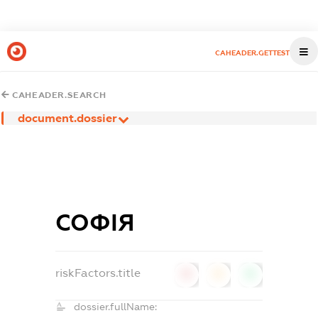
CAHEADER.GETTEST
CAHEADER.SEARCH
document.dossier
СОФІЯ
riskFactors.title
0
0
0
dossier.fullName: