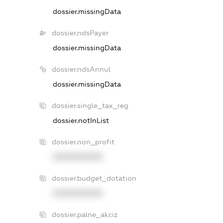
dossier.missingData
dossier.ndsPayer
dossier.missingData
dossier.ndsAnnul
dossier.missingData
dossier.single_tax_reg
dossier.notInList
dossier.non_profit
XXXXXXXXXX
dossier.budget_dotation
XXXXXXXXXX
dossier.palne_akciz