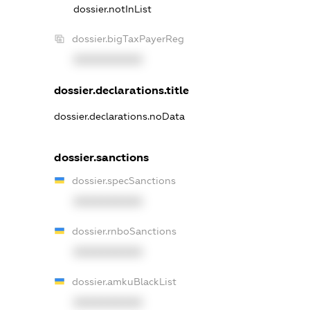
dossier.notInList
dossier.bigTaxPayerReg
XXXXXXXXXX
dossier.declarations.title
dossier.declarations.noData
dossier.sanctions
dossier.specSanctions
XXXXXXXXXX
dossier.rnboSanctions
XXXXXXXXXX
dossier.amkuBlackList
XXXXXXXXXX