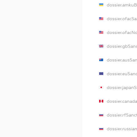
dossier.amkuB
dossier.ofacS
dossier.ofacN
dossier.gbSan
dossier.ausSa
dossier.euSan
dossier.japan
dossier.canad
dossier.rfSanc
dossier.russia