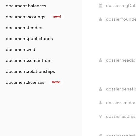
dossier.regDat
document.balances
document.scorings
new!
dossier.found
document.tenders
document.publicfunds
document.ved
dossier.heads:
document.semantrum
document.relationships
document.licenses
new!
dossier.benefic
dossier.smida:
dossier.addres
dossier.capital