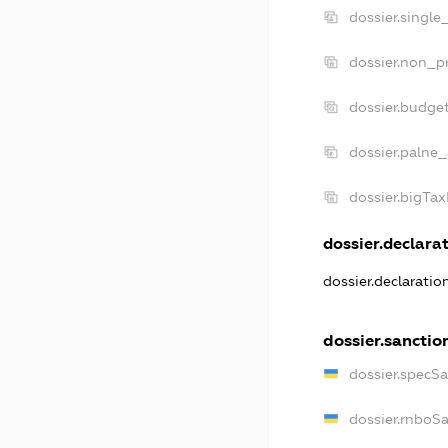
dossier.single
dossier.non_pr
dossier.budge
dossier.palne_
dossier.bigTa
dossier.declarat
dossier.declarati
dossier.sanctio
dossier.specS
dossier.rnboS