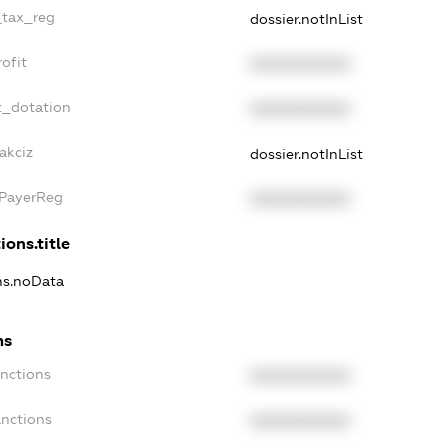
_tax_reg
dossier.notInList
ofit
XXXXXXXXXX
t_dotation
XXXXXXXXXX
akciz
dossier.notInList
xPayerReg
XXXXXXXXXX
ions.title
ons.noData
ns
anctions
XXXXXXXXXX
anctions
XXXXXXXXXX