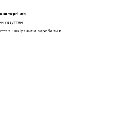
ова торгівля
м і взуттям
уттям і шкіряними виробами в