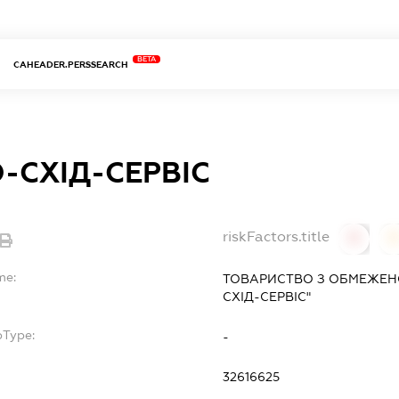
BETA
CAHEADER.PERSSEARCH
-СХІД-СЕРВІС
riskFactors.title
0
0
me:
ТОВАРИСТВО З ОБМЕЖЕНО
СХІД-СЕРВІС"
bType:
-
32616625