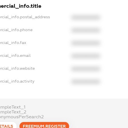
rcial_info.title
rcial_info.postal_address
XXXXXXXXXX
rcial_info.phone
XXXXXXXXXX
cial_info.fax
XXXXXXXXXX
rcial_info.email
XXXXXXXXXX
rcial_info.website
XXXXXXXXXX
cial_info.activity
XXXXXXXXXX
ampleText_1
ampleText_2
onymousPerSearch2
ETAILS
FREEMIUM.REGISTER