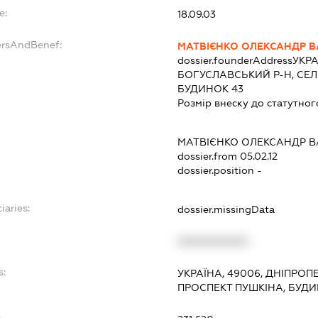
e:
18.09.03
ersAndBenef:
МАТВІЄНКО ОЛЕКСАНДР 
dossier.founderAddress
УКРА
БОГУСЛАВСЬКИЙ Р-Н, СЕЛ
БУДИНОК 43
Розмір внеску до статутног
МАТВІЄНКО ОЛЕКСАНДР 
dossier.from 05.02.12
dossier.position -
iaries:
dossier.missingData
XXXXXXXXXX
s:
УКРАЇНА, 49006, ДНІПРОП
ПРОСПЕКТ ПУШКІНА, БУДИ
: