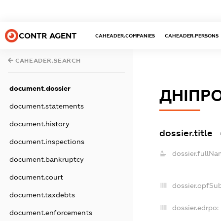
CONTR AGENT
CAHEADER.COMPANIES
CAHEADER.PERSONS
CAHEADER.SEARCH
document.dossier
ДНІПРО
document.statements
document.history
dossier.title
document.inspections
dossier.fullNa
document.bankruptcy
document.court
dossier.opfSu
document.taxdebts
dossier.edrpo:
document.enforcements