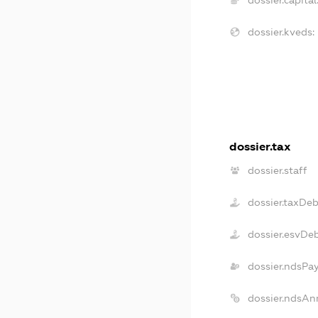
dossier.kveds:
dossier.tax
dossier.staff
dossier.taxDeb
dossier.esvDe
dossier.ndsPa
dossier.ndsAn