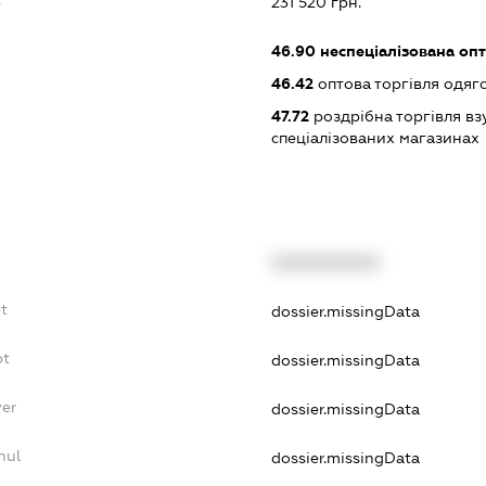
231 520 грн.
46.90
неспеціалізована опт
46.42
оптова торгівля одяго
47.72
роздрібна торгівля вз
спеціалізованих магазинах
XXXXXXXXXX
t
dossier.missingData
bt
dossier.missingData
yer
dossier.missingData
nul
dossier.missingData