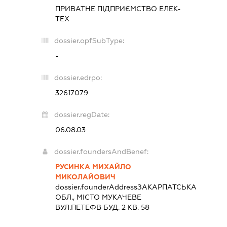
ПРИВАТНЕ ПІДПРИЄМСТВО
ЕЛЕК-
ТЕХ
dossier.opfSubType:
-
dossier.edrpo:
32617079
dossier.regDate:
06.08.03
dossier.foundersAndBenef:
РУСИНКА МИХАЙЛО
МИКОЛАЙОВИЧ
dossier.founderAddress
ЗАКАРПАТСЬКА
ОБЛ., МІСТО МУКАЧЕВЕ
ВУЛ.ПЕТЕФВ БУД. 2 КВ. 58