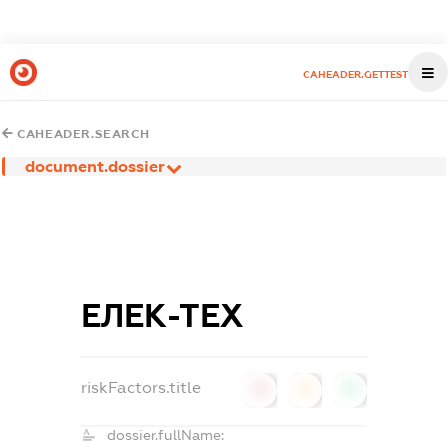
CAHEADER.GETTEST
CAHEADER.SEARCH
document.dossier
ЕЛЕК-ТЕХ
riskFactors.title
0
0
0
dossier.fullName: