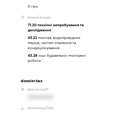
0 грн.
dossier.kveds:
71.20
технічні випробування та
дослідження
43.22
монтаж водопровідних
мереж, систем опалення та
кондиціонування
43.29
інші будівельно-монтажні
роботи
dossier.tax
dossier.staff
XXXXXXXXXX
dossier.taxDebt