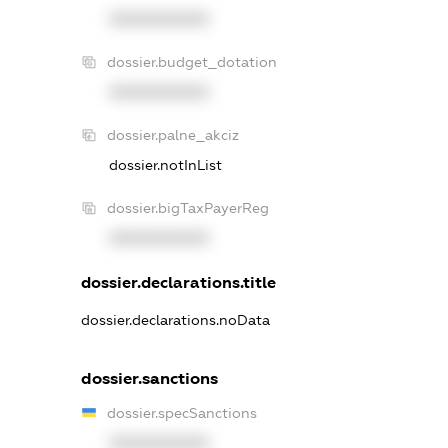
XXXXXXXXXX
dossier.budget_dotation
XXXXXXXXXX
dossier.palne_akciz
dossier.notInList
dossier.bigTaxPayerReg
XXXXXXXXXX
dossier.declarations.title
dossier.declarations.noData
dossier.sanctions
dossier.specSanctions
XXXXXXXXXX